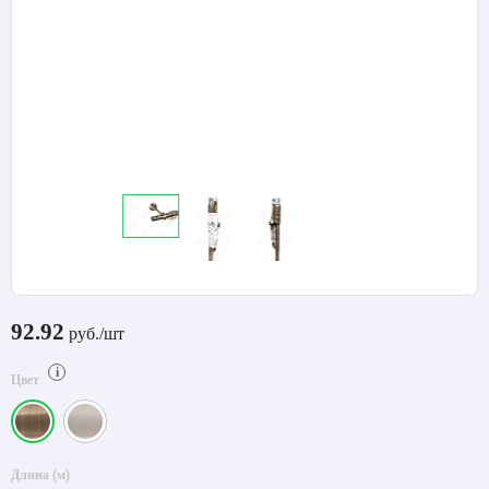
92.92
руб./шт
i
Цвет
Длина (м)