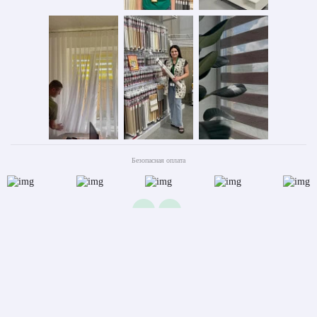
Безопасная оплата
2026 © ООО «АС ФОРОС»
УНП 691590051 выдан 20.08.2013, Минским райисполком. В торговом реестре с 20.08.2024
№724845
Вся информация на сайте – собственность интернет-магазина asforos.by.
Публикация/копирование информации с сайта без разрешения правообладателя запрещено.