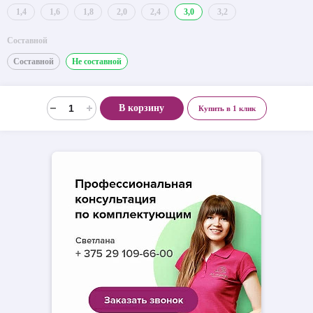
1,4
1,6
1,8
2,0
2,4
3,0
3,2
Составной
Составной
Не составной
В корзину
Купить в 1 клик