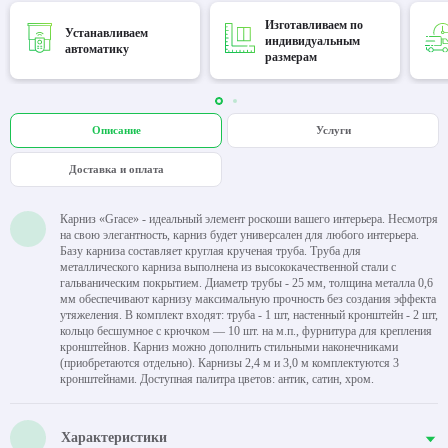
Изготавливаем по
Устанавливаем
индивидуальным
автоматику
размерам
Описание
Услуги
Доставка и оплата
Карниз «Grace» - идеальный элемент роскоши вашего интерьера. Несмотря
на свою элегантность, карниз будет универсален для любого интерьера.
Базу карниза составляет круглая крученая труба. Труба для
металлического карниза выполнена из высококачественной стали с
гальваническим покрытием. Диаметр трубы - 25 мм, толщина металла 0,6
мм обеспечивают карнизу максимальную прочность без создания эффекта
утяжеления. В комплект входят: труба - 1 шт, настенный кронштейн - 2 шт,
кольцо бесшумное с крючком — 10 шт. на м.п., фурнитура для крепления
кронштейнов. Карниз можно дополнить стильными наконечниками
(приобретаются отдельно). Карнизы 2,4 м и 3,0 м комплектуются 3
кронштейнами. Доступная палитра цветов: антик, сатин, хром.
Характеристики