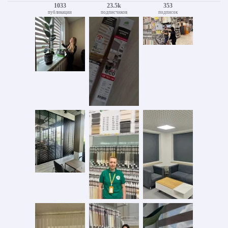
1033
23.5k
353
публикации
подписчиков
подписок