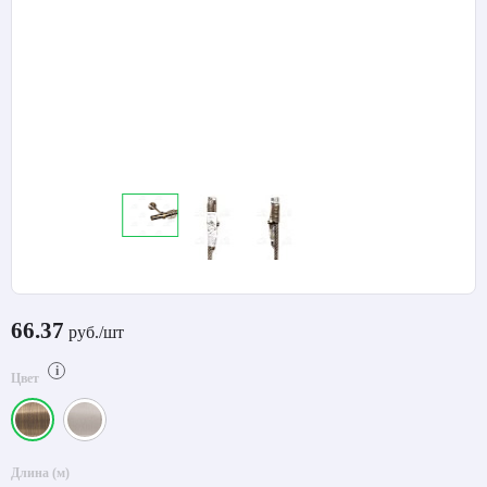
66.37
руб./шт
i
Цвет
Длина (м)