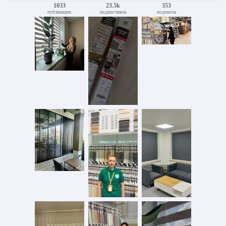
1033
23.5k
353
публикации
подписчиков
подписок