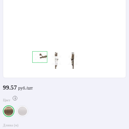
99.57
руб./шт
i
Цвет
Длина (м)