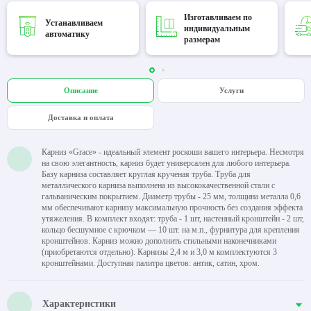
Изготавливаем по
Устанавливаем
индивидуальным
автоматику
размерам
Описание
Услуги
Доставка и оплата
Карниз «Grace» - идеальный элемент роскоши вашего интерьера. Несмотря
на свою элегантность, карниз будет универсален для любого интерьера.
Базу карниза составляет круглая крученая труба. Труба для
металлического карниза выполнена из высококачественной стали с
гальваническим покрытием. Диаметр трубы - 25 мм, толщина металла 0,6
мм обеспечивают карнизу максимальную прочность без создания эффекта
утяжеления. В комплект входят: труба - 1 шт, настенный кронштейн - 2 шт,
кольцо бесшумное с крючком — 10 шт. на м.п., фурнитура для крепления
кронштейнов. Карниз можно дополнить стильными наконечниками
(приобретаются отдельно). Карнизы 2,4 м и 3,0 м комплектуются 3
кронштейнами. Доступная палитра цветов: антик, сатин, хром.
Характеристики