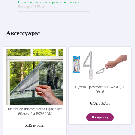
Ограничения по размерам рольшторы.pdf
Размер: 281.55 кб
Аксессуары
Щетка Треугольник 24см QH-
0916
6.92
руб./шт
Пленка солнцезащитная для окон,
60см х 3м PSZ603K
В корзину
5.15
руб./шт