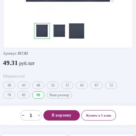
Артикул:
017.02
49.31
руб./шт
Ширина (см)
38
43
48
52
57
61
67
72
78
85
90
Ваш размер
В корзину
Купить в 1 клик