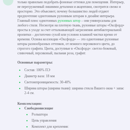
только правильно подобрать фоновые оттенки для помещения. Интерьер,
не перегруженный лишними деталями и акцентами, смотрится свежо и
просторно. Это объясняет, почему большинство людей отдают
предпочтение однотонным рулонным шторам в дизайне интерьера.
Главный плюс однотонных
рулонных штор
– они универсальны для
любого стиля. Несмотря на плотную ткань, рулонные шторы «Оксфорд»
просты в уходе за счет отталкивающей загрязнения антибактериальной
пропитки – достаточно сухой или условно влажной чистки время от
времени. Основа коллекции «Оксфорд» — это однотонные рулонные
шторы разнообразных оттенков, от нежного персикового цвета, до
строгого графита. Цвета, доступные в «Оксфорд»: светло-бежевый,
сливочный, персиковый, пыльная роза, графит.
Основные параметры:
Состав: 100% ПЭ
Диаметр вала: 18 мм
Светонепроницаемость: 30-40%
Ширина шторы (ширина ткани): ширина стекла Вашего окна + запас
2-4 см.
Комплектация:
Свободновисящие
Рольштора
Цепь управления
Комплект для крепления: