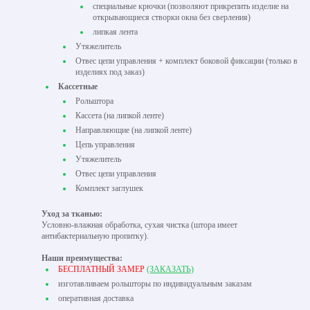
специальные крючки (позволяют прикрепить изделие на
открывающиеся створки окна без сверления)
липкая лента
Утяжелитель
Отвес цепи управления + комплект боковой фиксации (только в
изделиях под заказ)
Кассетные
Рольштора
Кассета (на липкой ленте)
Направляющие (на липкой ленте)
Цепь управления
Утяжелитель
Отвес цепи управления
Комплект заглушек
Уход за тканью:
Условно-влажная обработка, сухая чистка (штора имеет
антибактериальную пропитку).
Наши преимущества:
БЕСПЛАТНЫЙ ЗАМЕР
(ЗАКАЗАТЬ)
изготавливаем рольшторы по индивидуальным заказам
оперативная доставка