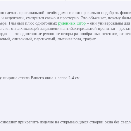
 сделать оригинальной: необходимо только правильно подобрать фонов
 акцентами, смотрится свежо и просторно. Это объясняет, почему бол
ьера. Главный плюс однотонных
рулонных штор
– они универсальны для 
а счет отталкивающей загрязнения антибактериальной пропитки – достат
рд» — это однотонные рулонные шторы разнообразных оттенков, от нежно
жевый, сливочный, персиковый, пыльная роза, графит.
%
 ширина стекла Вашего окна + запас 2-4 см.
озволяют прикрепить изделие на открывающиеся створки окна без сверл