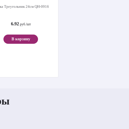
ка Треугольник 24см QH-0916
6.92
руб./шт
В корзину
ры