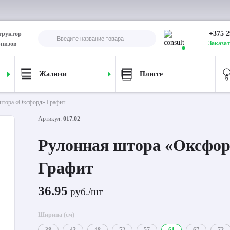
+375 2
труктор
Заказат
рнизов
Жалюзи
Плиссе
штора «Оксфорд» Графит
Артикул:
017.02
Рулонная штора «Оксфор
Графит
36.95
руб./шт
Ширина (см)