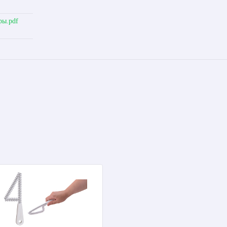
ры.pdf