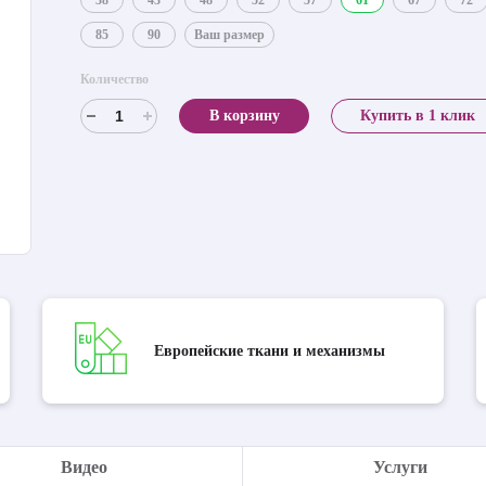
38
43
48
52
57
61
67
72
85
90
Ваш размер
Количество
В корзину
Купить в 1 клик
Европейские ткани и механизмы
Видео
Услуги