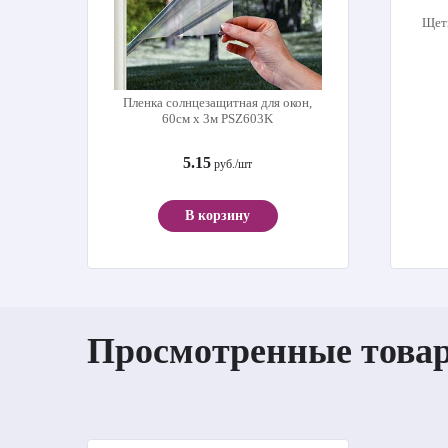
Щет
Пленка солнцезащитная для окон,
60см х 3м PSZ603K
5.15
руб./шт
В корзину
Просмотренные това