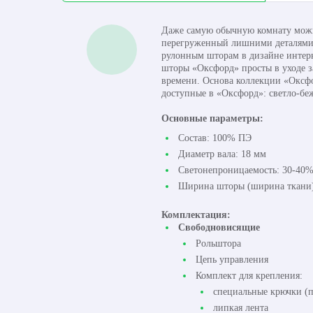
Даже самую обычную комнату можно
перегруженный лишними деталями и
рулонным шторам в дизайне интер
шторы «Оксфорд» просты в уходе з
времени. Основа коллекции «Оксфо
доступные в «Оксфорд»: светло-бе
Основные параметры:
Состав: 100% ПЭ
Диаметр вала: 18 мм
Светонепроницаемость: 30-40
Ширина шторы (ширина ткани):
Комплектация:
Свободновисящие
Рольштора
Цепь управления
Комплект для крепления:
специальные крючки (п
липкая лента