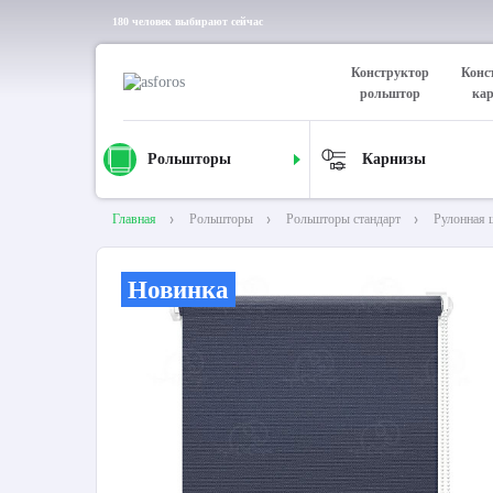
180 человек выбирают сейчас
Конструктор
Конс
рольштор
ка
Рольшторы
Карнизы
Главная
Рольшторы
Рольшторы стандарт
Рулонная 
Новинка