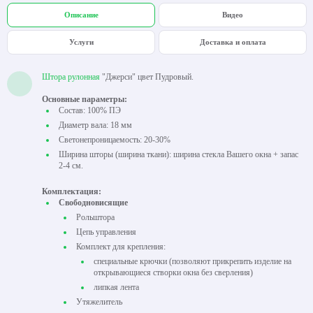
Описание
Видео
Услуги
Доставка и оплата
Штора рулонная
"Джерси" цвет Пудровый.
Основные параметры:
Состав: 100% ПЭ
Диаметр вала: 18 мм
Светонепроницаемость: 20-30%
Ширина шторы (ширина ткани): ширина стекла Вашего окна + запас
2-4 см.
Комплектация:
Свободновисящие
Рольштора
Цепь управления
Комплект для крепления:
специальные крючки (позволяют прикрепить изделие на
открывающиеся створки окна без сверления)
липкая лента
Утяжелитель