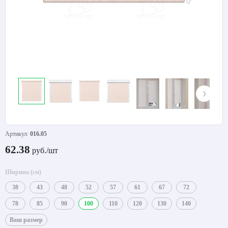
Артикул:
016.05
62.38
руб./шт
Ширина (см)
38
43
48
52
57
61
67
72
78
85
90
100
110
120
130
140
Ваш размер