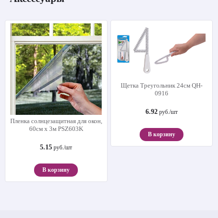
Щетка Треугольник 24см QH-
0916
6.92
руб./шт
Пленка солнцезащитная для окон,
60см х 3м PSZ603K
В корзину
5.15
руб./шт
В корзину