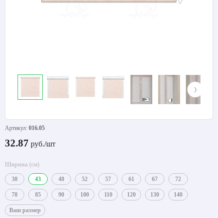
Артикул:
016.05
32.87
руб./шт
Ширина (см)
38
43
48
52
57
61
67
72
78
85
90
100
110
120
130
140
Ваш размер