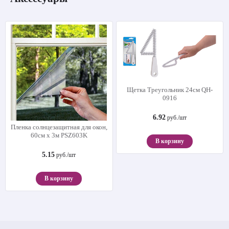
Щетка Треугольник 24см QH-
0916
6.92
руб./шт
Пленка солнцезащитная для окон,
60см х 3м PSZ603K
В корзину
5.15
руб./шт
В корзину