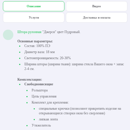
Описание
Видео
Услуги
Доставка и оплата
Штора рулонная
"Джерси" цвет Пудровый.
Основные параметры:
Состав: 100% ПЭ
Диаметр вала: 18 мм
Светонепроницаемость: 20-30%
Ширина шторы (ширина ткани): ширина стекла Вашего окна + запас
2-4 см.
Комплектация:
Свободновисящие
Рольштора
Цепь управления
Комплект для крепления:
специальные крючки (позволяют прикрепить изделие на
открывающиеся створки окна без сверления)
липкая лента
Утяжелитель