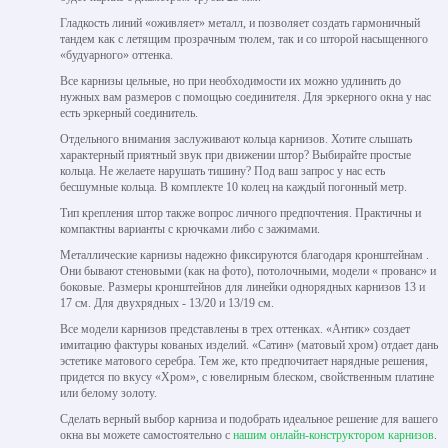
Гладкость линий «оживляет» металл, и позволяет создать гармоничный
тандем как с летящим прозрачным тюлем, так и со шторой насыщенного
«будуарного» оттенка.
Все карнизы цельные, но при необходимости их можно удлинить до
нужных вам размеров с помощью соединителя. Для эркерного окна у нас
есть эркерный соединитель.
Отдельного внимания заслуживают кольца карнизов. Хотите слышать
характерный приятный звук при движении штор? Выбирайте простые
кольца. Не желаете нарушать тишину? Под ваш запрос у нас есть
бесшумные кольца. В комплекте 10 колец на каждый погонный метр.
Тип крепления штор также вопрос личного предпочтения. Практичны и
компактны варианты с крючками либо с зажимами.
Металлические карнизы надежно фиксируются благодаря кронштейнам .
Они бывают стеновыми (как на фото), потолочными, модели « прованс» и
боковые. Размеры кронштейнов для линейки однорядных карнизов 13 и
17 см. Для двухрядных - 13/20 и 13/19 см.
Все модели карнизов представлены в трех оттенках. «Антик» создает
имитацию фактуры кованых изделий. «Сатин» (матовый хром) отдает дань
эстетике матового серебра. Тем же, кто предпочитает нарядные решения,
придется по вкусу «Хром», с ювелирным блеском, свойственным платине
или белому золоту.
Сделать верный выбор карниза и подобрать идеальное решение для вашего
окна вы можете самостоятельно с
нашим онлайн-конструктором карнизов
.