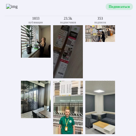
Подписаться
1033
23.5k
353
публикации
подписчиков
подписок