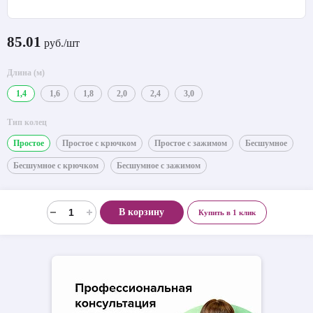
85.01
руб./шт
Длина (м)
1,4
1,6
1,8
2,0
2,4
3,0
Тип колец
Простое
Простое с крючком
Простое с зажимом
Бесшумное
Бесшумное с крючком
Бесшумное с зажимом
В корзину
Купить в 1 клик