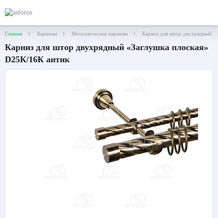
Главная
Карнизы
Металлические карнизы
Карниз для штор двухрядный «
Карниз для штор двухрядный «Заглушка плоская»
D25К/16К антик