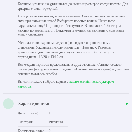
Карнизы цельные, но удлиняются до нужных размеров соединителем. Для
эркерного окна - эркерный.
Кольца заслуживают отдельное внимание. Хотите слышать характерный
звук при движении штор? Выбирайте простые кольца. Не желаете
нарушать тишину? Под запрос - бесшумные. В комплекте 10 колец на
каждый погонный метр. Практичны и компактны варианты с крючками
либо с зажимами.
Металлические карнизы надежно фиксируются кронштейнами:
стеновыми, боковыми, потолочными или «Прованс». Размеры
кронштейнов для линейки однорядных карнизов 13 и 17 см. Для
двухрядных - 13/20 и 13/19 см.
Все модели карнизов представлены в двух оттенках. «Антик» создает
имитацию фактуры кованых изделий. «Сатин» (матовый хром) отдает дань
эстетике матового серебра.
Вы сами можете выбрать карниз с
нашим онлайн-конструктором
карнизов
.
Характеристики
Диаметр (мм)
16
Тип трубы
Рифлёная
Количество рядов
2