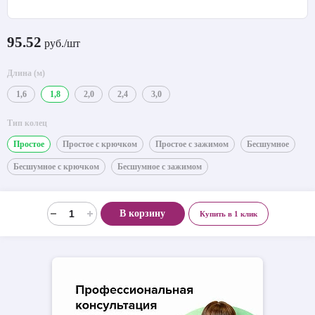
95.52
руб./шт
Длина (м)
1,6
1,8
2,0
2,4
3,0
Тип колец
Простое
Простое с крючком
Простое с зажимом
Бесшумное
Бесшумное с крючком
Бесшумное с зажимом
В корзину
Купить в 1 клик