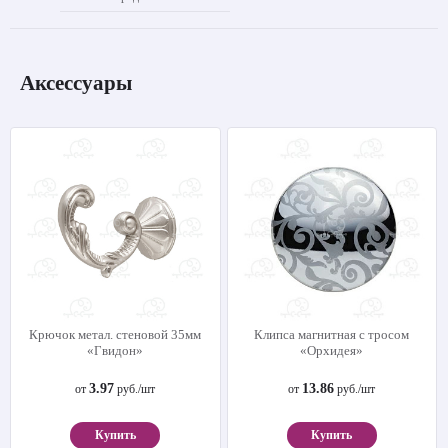
Аксессуары
Крючок метал. стеновой 35мм
Клипса магнитная с тросом
«Гвидон»
«Орхидея»
3.97
13.86
от
руб./шт
от
руб./шт
Купить
Купить