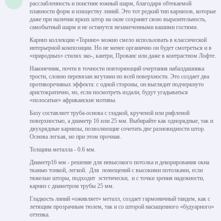
расслабленность и поистине южный шарм, благодаря обтекаемой
плавности форм и изяществу линий. Это тот редкий тип карнизов, которые
даже при наличии ярких штор на окне сохранят свою выразительность,
самобытный шарм и не останутся незамеченными вашими гостями.
Карниз коллекции «Торино» можно смело использовать в классической
интерьерной композиции. Но не менее органично он будет смотреться и в
«природных» стилях эко-, кантри, Прованс или даже в контрастном Лофте.
Наконечник, почти в точности повторяющий очертания набалдашника
трости, словно перевязан жгутами по всей поверхности. Это создает два
противоречивых эффекта: с одной стороны, он выглядит подчеркнуто
аристократично, но, если посмотреть издали, будут угадываться
«полосатые» африканские мотивы.
Базу составляет труба-основа с гладкой, крученой или рифленой
поверхностью, а диаметр 16 или 25 мм. Выбирайте как однорядные, так и
двухрядные карнизы, позволяющие сочетать две разновидности штор.
Основа легкая, но при этом прочная.
Толщина металла - 0.6 мм.
Диаметр16 мм - решение для невысокого потолка и декорирования окна
тканью тонкой, легкой. Для помещений с высокими потолками, если
тяжелые шторы, подходит эстетически, и с точки зрения надежности,
карниз с диаметром трубы 25 мм.
Гладкость линий «оживляет» металл, создает гармоничный тандем, как с
летящим прозрачным тюлем, так и со шторой насыщенного «будуарного»
оттенка.