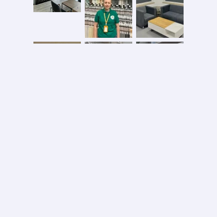
Безопасная оплата
2026 © ООО «АС ФОРОС»
УНП 691590051 выдан 20.08.2013, Минским райисполком. В торговом реестре с 20.08.2024
№724845