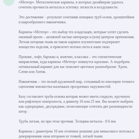
«Метеор». Металлические карнизы, в которых дизайнерам удалось
сочетать прочность металла и эстетику легкости и воздушности.
Это достижение – результат сочетания изящных труб-основ, кронштейнов
и шарообразного наконечника.
Карнизы «Метеор» - это выбор тех владельцев, которые хотят сделать
оконный проем – активной частью интерьера и (или) центром притяжения.
Легкая шторная ткань на таком карнизе изумительно подчеркнет
изящество изделия, и привлечет потоки света в ваше окно.
Прованс, лофт, барокко и, конечно, классика – это стилистические
направления, куда карнизы «Метеор» впишутся идеально. А подобрать
оптимальный вариант для вас поможет цветовое разнообразие: Хром,
Сатин или Антик.
Наконечник – это полый кружевной шар, сотканный из ювелирно точного
сцепления множества маленьких прозрачных окружностей.
Базу составляет труба-основа которая может иметь гладкую, крученую
или рифленую поверхность, а диаметр 16 или 25 мм. Вы можете выбрать
как однорядные, двухрядные, позволяющие сочетать две разновидности
штор.
Труба легкая, но при этом прочная. Толщина металла - 0.6 мм.
Карнизы с диаметром 16 мм отличное решение для невысокого потолка и
декорирования окна шторами из тонкой, легкой ткани.