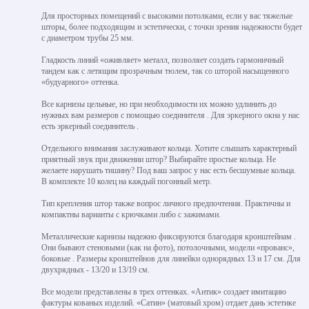
Для просторных помещений с высокими потолками, если у вас тяжелые
шторы, более подходящим и эстетически, с точки зрения надежности будет
с диаметром трубы 25 мм.
Гладкость линий «оживляет» металл, позволяет создать гармоничный
тандем как с летящим прозрачным тюлем, так со шторой насыщенного
«будуарного» оттенка.
Все карнизы цельные, но при необходимости их можно удлинить до
нужных вам размеров с помощью соединителя . Для эркерного окна у нас
есть эркерный соединитель .
Отдельного внимания заслуживают кольца. Хотите слышать характерный
приятный звук при движении штор? Выбирайте простые кольца. Не
желаете нарушать тишину? Под ваш запрос у нас есть бесшумные кольца.
В комплекте 10 колец на каждый погонный метр.
Тип крепления штор также вопрос личного предпочтения. Практичны и
компактны варианты с крючками либо с зажимами.
Металлические карнизы надежно фиксируются благодаря кронштейнам .
Они бывают стеновыми (как на фото), потолочными, модели «прованс»,
боковые . Размеры кронштейнов для линейки однорядных 13 и 17 см. Для
двухрядных - 13/20 и 13/19 см.
Все модели представлены в трех оттенках. «Антик» создает имитацию
фактуры кованых изделий. «Сатин» (матовый хром) отдает дань эстетике