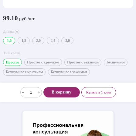
99.10
руб./шт
Длина (м)
1,6
1,8
2,0
2,4
3,0
Тип колец
Простое
Простое с крючком
Простое с зажимом
Бесшумное
Бесшумное с крючком
Бесшумное с зажимом
В корзину
Купить в 1 клик