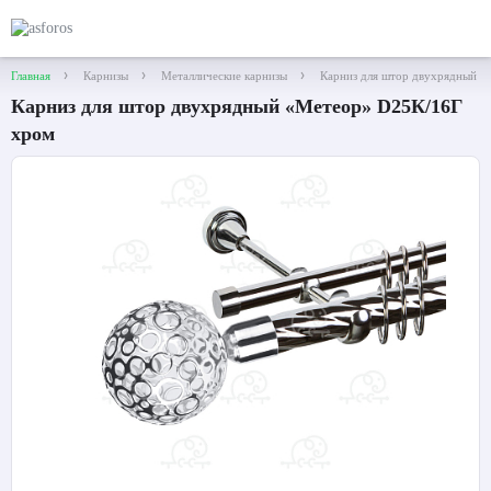
Главная
Карнизы
Металлические карнизы
Карниз для штор двухрядный 
Карниз для штор двухрядный «Метеор» D25К/16Г
хром