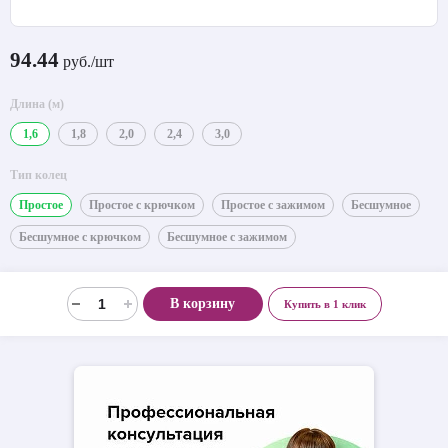
94.44
руб./шт
Длина (м)
1,6
1,8
2,0
2,4
3,0
Тип колец
Простое
Простое с крючком
Простое с зажимом
Бесшумное
Бесшумное с крючком
Бесшумное с зажимом
В корзину
Купить в 1 клик