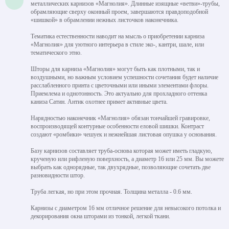
металлических карнизов «Магнолия». Длинные изящные «ветви»-трубы,
обрамляющие сверху оконный проем, завершаются правдоподобной
«шишкой» в обрамлении нежных листочков наконечника.
Тематика естественности наводит на мысль о приобретении карниза
«Магнолия» для уютного интерьера в стиле эко-, кантри, шале, или
тематического этно.
Шторы для карниза «Магнолия» могут быть как плотными, так и
воздушными, но важным условием успешности сочетания будет наличие
расслабленного принта с цветочными или иными элементами флоры.
Приемлема и однотонность. Это актуально для прохладного оттенка
каниза Сатин. Антик охотнее примет активные цвета.
Нарядностью наконечник «Магнолия» обязан тончайшей гравировке,
воспроизводящей контурные особенности еловой шишки. Контраст
создают «ромбики» чешуек и нежнейшая листовая опушка у основания.
Базу карнизов составляет труба-основа которая может иметь гладкую,
крученую или рифленую поверхность, а диаметр 16 или 25 мм. Вы можете
выбрать как однорядные, так двухрядные, позволяющие сочетать две
разновидности штор.
Труба легкая, но при этом прочная. Толщина металла - 0.6 мм.
Карнизы с диаметром 16 мм отличное решение для невысокого потолка и
декорирования окна шторами из тонкой, легкой ткани.