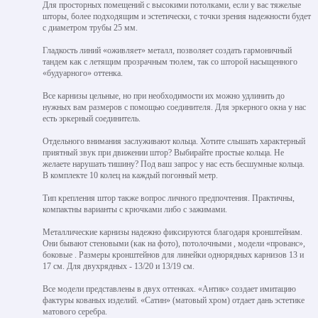
Для просторных помещений с высокими потолками, если у вас тяжелые
шторы, более подходящим и эстетически, с точки зрения надежности будет
с диаметром трубы 25 мм.
Гладкость линий «оживляет» металл, позволяет создать гармоничный
тандем как с летящим прозрачным тюлем, так со шторой насыщенного
«будуарного» оттенка.
Все карнизы цельные, но при необходимости их можно удлинить до
нужных вам размеров с помощью соединителя. Для эркерного окна у нас
есть эркерный соединитель.
Отдельного внимания заслуживают кольца. Хотите слышать характерный
приятный звук при движении штор? Выбирайте простые кольца. Не
желаете нарушать тишину? Под ваш запрос у нас есть бесшумные кольца.
В комплекте 10 колец на каждый погонный метр.
Тип крепления штор также вопрос личного предпочтения. Практичны,
компактны варианты с крючками либо с зажимами.
Металлические карнизы надежно фиксируются благодаря кронштейнам.
Они бывают стеновыми (как на фото), потолочными , модели «прованс»,
боковые . Размеры кронштейнов для линейки однорядных карнизов 13 и
17 см. Для двухрядных - 13/20 и 13/19 см.
Все модели представлены в двух оттенках. «Антик» создает имитацию
фактуры кованых изделий. «Сатин» (матовый хром) отдает дань эстетике
матового серебра.