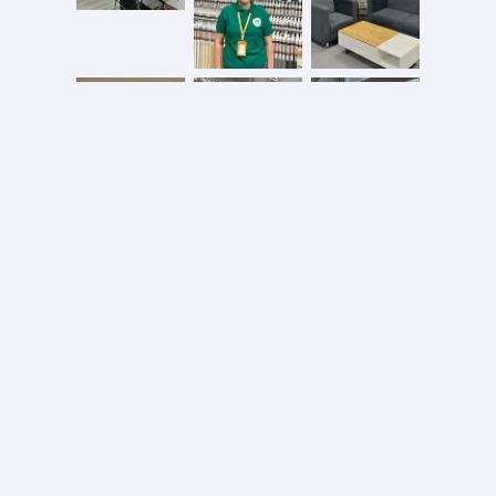
Безопасная оплата
2026 © ООО «АС ФОРОС»
УНП 691590051 выдан 20.08.2013, Минским райисполком. В торговом реестре с 20.08.2024
№724845
Вся информация на сайте – собственность интернет-магазина asforos.by.