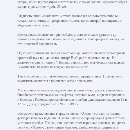
шторы, более подходящим и эстетически, с точки зрения надежности будет
карниз с диаметром трубы 25 мм.
Гладкость линий «оживляет» металл, позволяет создать гармоничный
тандем как с летящим прозрачным тюлем, так со шторой насыщенного
«будуарного» оттенка.
Все карнизы цельные, но при необходимости их можно удлинить до
нужных вам размеров с помощью соединителя. Для эркерного окна у нас
есть эркерный соединитель .
Отдельного внимания заслуживают кольца. Хотите слышать характерный
приятный звук при движении штор? Выбирайте простые кольца. Не
желаете нарушать тишину? Под ваш запрос у нас есть бесшумные кольца.
В комплекте 10 колец на каждый погонный метр.
Тип крепления штор также вопрос личного предпочтения. Практичны и
компактны варианты с крючками либо с зажимами.
Металлические карнизы надежно фиксируются благодаря кронштейнам .
Они бывают стеновыми (как на фото), потолочными , модели «прованс »
и боковые . Размеры кронштейнов для линейки однорядных карнизов 13 и
17 см. Для двухрядных - 13/20 и 13/19 см.
Все модели представлены в трех оттенках. «Антик» создает имитацию
фактуры кованых изделий. «Сатин» (матовый хром) отдает дань эстетике
матового серебра. Тем же, кто предпочитает нарядные решения, придется
по вкусу «Хром», с ювелирным блеском, свойственным платине или