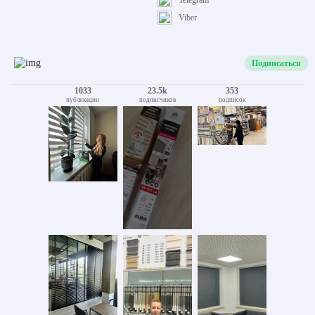
Telegram
Viber
Подписаться
1033
23.5k
353
публикации
подписчиков
подписок