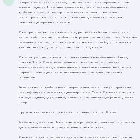
оформлении оконного проема, выдержанном в неповторимой эстетике
кованых изделий. Сочетание крупного выразительного наконечника с
трубами различных фактур в зависимости от модели позволяет
рассматривать карниз не только в качестве «держателя штор», как
отдельный декоративный элемент.
В кантри, классике, барокко или модерне карниз «Булава» найдет себе
место, особенно если вы озаботитесь грамотным выбором штор. Особенно
гармонично со столь эстетически активным карнизом будут смотреться
тяжелые шторы, однотонные или с богатым декором.
В коллекции присутствуют три цвета карнизов и наконечника: Антик,
Сатин и Хром. В основе наконечника – причудливо изломанные
металлические линии, соединенные у основания и вершины небольшим
шариком, издали действительно напоминающие булаву былинных
богатырей.
Базу составляет труба-основа которая может иметь гладкую, крученую
или рифленую поверхность, а диаметр 16 или 25 мм. Вы можете выбрать
как однорядные, двухрядные, позволяющие сочетать две разновидности
штор.
Труба легкая, но при этом прочная. Толщина металла - 0.6 мм.
Карнизы с диаметром 16 мм отличное решение для невысокого потолка и
декорирования окна шторами из тонкой, легкой ткани.
Для просторных помещений с высокими потолками, если у вас тяжелые