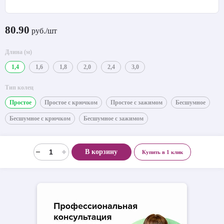
80.90
руб./шт
Длина (м)
1,4
1,6
1,8
2,0
2,4
3,0
Тип колец
Простое
Простое с крючком
Простое с зажимом
Бесшумное
Бесшумное с крючком
Бесшумное с зажимом
В корзину
Купить в 1 клик