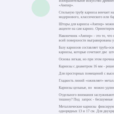
Изобразительное искусство древне
«Ампир».
Стильную трубу карниза венчает на
модернового, классического или б
Шторы для карниза «Ампир» можно 
акценте на сам карниз. Ориентиром
Наконечник «Ампир» - это то, что
всей поверхности выгравированы 
Базу карнизов составляет труба-ос
карнизы, которые сочетают две шт
Основа легкая, но при этом прочна
Карнизы с диаметром 16 мм - реше
Для просторных помещений с высок
Гладкость линий «оживляет» металл
Карнизы цельные, но можно удлин
Отдельного внимания заслуживают 
тишину? Под запрос - бесшумные к
Металлические карнизы фиксируют
однорядных 13 и 17 см. Для двухряд