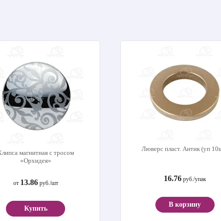
Люверс пласт. Антик (уп 10
Клипса магнитная с тросом
«Орхидея»
16.76
руб./упак
13.86
от
руб./шт
В корзину
Купить