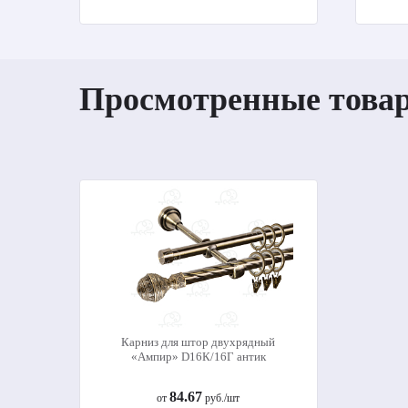
Просмотренные това
Карниз для штор двухрядный
«Ампир» D16К/16Г антик
84.67
от
руб./шт