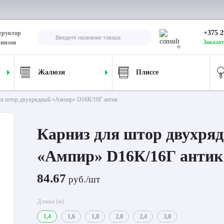
+375 2
труктор
Заказат
рнизов
Жалюзи
Плиссе
ля штор двухрядный «Ампир» D16К/16Г антик
Карниз для штор двухря
«Ампир» D16К/16Г антик
84.67
руб./шт
Длина (м)
1,4
1,6
1,8
2,0
2,4
3,0