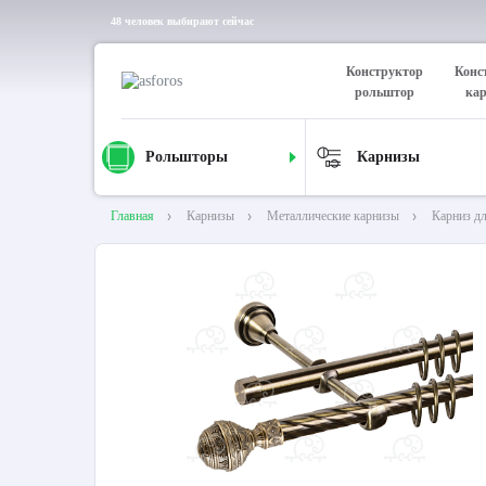
48 человек выбирают сейчас
Конструктор
Конс
рольштор
ка
Рольшторы
Карнизы
Главная
Карнизы
Металлические карнизы
Карниз д