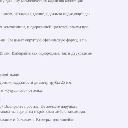
ому дизайну металлических карнизов коллекции
 шиком, создавая изделие, идеально подходящее для
ом композиции, и сдержанной цветовой гаммы при
ами. Он имеет округлую сферическую форму, а по
 25 мм. Выбирайте как однорядные, так и двухрядные
гкой ткани.
зрения надежности диаметр трубы 25 мм.
о «будуарного» оттенка.
.
? Выбирайте простые. Не желаете нарушать
омпактны варианты с крючками либо с зажимами.
ованс» и боковыми. Размеры для линейки