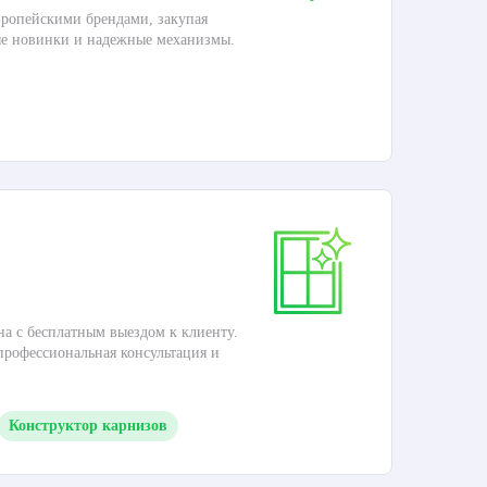
ропейскими брендами, закупая
Дос
ые новинки и надежные механизмы.
Раб
П
Ка
на с бесплатным выездом к клиенту.
Это
 профессиональная консультация и
кар
Конструктор карнизов
М