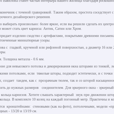
го Вавилона станет частью интерьера вашего жилища благодаря роскошн
конечник с точеной гравировкой. Таким образом, простота соседствует с
арочного дизайнерского решения.
выбирать произвольно: более яркие, если вы решили сделать их центр
 может стать цвет карниза: Антик, Сатин или Хром.
 придает изделию сходство с артефактами, покрытыми древними письмен
утонченные миниатюрные узоры.
нова с гладкой, крученой или рифленой поверхностью, а диаметр 16 или
оры.
я. Толщина металла - 0.6 мм.
ние для невысокого потолка и декорирования окна шторами из тонкой, ле
ими потолками, если тяжелые шторы, подходит эстетически, и с точки 
, создает тандем, как с прозрачным тюлем, так и со шторой насыщенног
ить до нужных размеров соединителем. Для эркерного окна - эркерный
кольца карнизов. Хотите слышать характерный звук при движении штор
ольца. В комплекте 10 колец на каждый погонный метр. Практичны и к
ся кронштейнами: стеновыми (как на фото), потолочными, модели «пр
ных - 13/20 и 13/19 см.