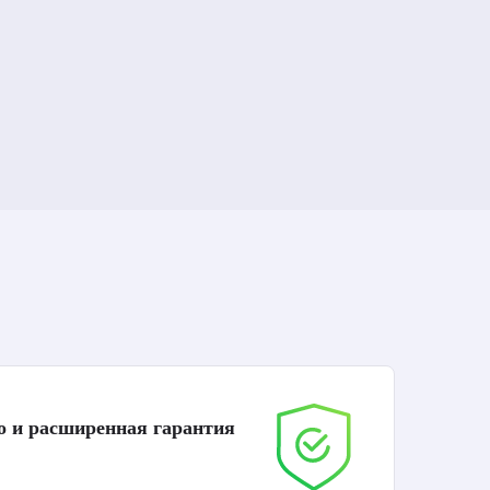
о и расширенная гарантия
До