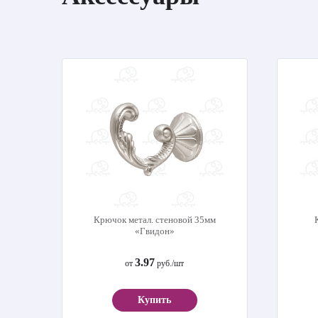
Крючок метал. стеновой 35мм
«Гвидон»
3.97
от
руб./шт
Купить