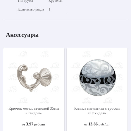
Тип трубы
Крученая
Количество рядов
1
Аксессуары
Крючок метал. стеновой 35мм
Клипса магнитная с тросом
«Гвидон»
«Орхидея»
3.97
13.86
от
руб./шт
от
руб./шт