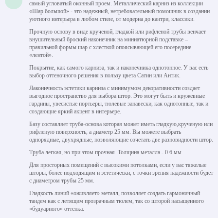
самый угловатый оконный проем. Металлический карниз из коллекции
«Шар большой» - это надежный, нетребовательный помощник в создании
уютного интерьера в любом стиле, от модерна до кантри, классики.
Прочную основу в виде крученой, гладкой или рифленой трубы венчает
внушительный броский наконечник на миниатюрной подставке –
правильной формы шар с хлесткой опоясывающей его посередине
«лентой».
Покрытие, как самого карниза, так и наконечника однотонное. У вас есть
выбор оттеночного решения в пользу цвета Сатин или Антик.
Лаконичность эстетики карниза с минимумом декоративности создает
выгодное пространство для выбора штор. Это могут быть и кружевные
гардины, увесистые портьеры, тюлевые занавески, как однотонные, так и
создающие яркий акцент в интерьере.
Базу составляет труба-основа которая может иметь гладкую,крученую или
рифленую поверхность, а диаметр 25 мм. Вы можете выбрать
однорядные, двухрядные, позволяющие сочетать две разновидности штор.
Труба легкая, но при этом прочная. Толщина металла - 0.6 мм.
Для просторных помещений с высокими потолками, если у вас тяжелые
шторы, более подходящим и эстетически, с точки зрения надежности будет
с диаметром трубы 25 мм.
Гладкость линий «оживляет» металл, позволяет создать гармоничный
тандем как с летящим прозрачным тюлем, так со шторой насыщенного
«будуарного» оттенка.