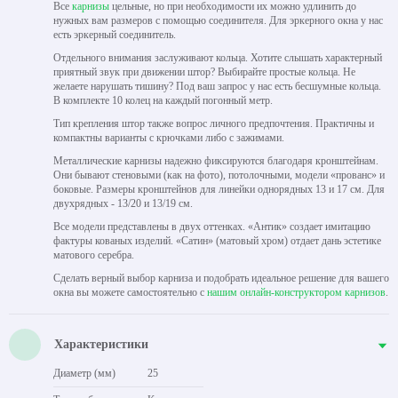
Все
карнизы
цельные, но при необходимости их можно удлинить до
нужных вам размеров с помощью соединителя. Для эркерного окна у нас
есть эркерный соединитель.
Отдельного внимания заслуживают кольца. Хотите слышать характерный
приятный звук при движении штор? Выбирайте простые кольца. Не
желаете нарушать тишину? Под ваш запрос у нас есть бесшумные кольца.
В комплекте 10 колец на каждый погонный метр.
Тип крепления штор также вопрос личного предпочтения. Практичны и
компактны варианты с крючками либо с зажимами.
Металлические карнизы надежно фиксируются благодаря кронштейнам.
Они бывают стеновыми (как на фото), потолочными, модели «прованс» и
боковые. Размеры кронштейнов для линейки однорядных 13 и 17 см. Для
двухрядных - 13/20 и 13/19 см.
Все модели представлены в двух оттенках. «Антик» создает имитацию
фактуры кованых изделий. «Сатин» (матовый хром) отдает дань эстетике
матового серебра.
Сделать верный выбор карниза и подобрать идеальное решение для вашего
окна вы можете самостоятельно с
нашим онлайн-конструктором карнизов
.
Характеристики
Диаметр (мм)
25