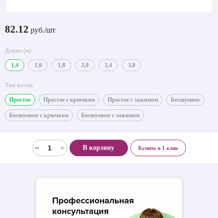
82.12
руб./шт
Длина (м)
1,4
1,6
1,8
2,0
2,4
3,0
Тип колец
Простое
Простое с крючком
Простое с зажимом
Бесшумное
Бесшумное с крючком
Бесшумное с зажимом
В корзину
Купить в 1 клик