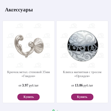
Аксессуары
Крючок метал. стеновой 35мм
Клипса магнитная с тросом
«Гвидон»
«Орхидея»
3.97
13.86
от
руб./шт
от
руб./шт
Купить
Купить