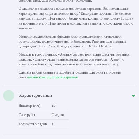
соединителем. Для эркерного окна - эркерный.
Отдельного внимания заслуживают кольца карнизов. Хотите слышать
характерный звук при движении штор? Выбирайте простые. Не желаете
нарушать тишину? Под запрос - бесшумные кольца. В комплекте 10 штук
на погонный метр. Практичны и компактны варианты с крючками либо с
зажимами.
Металлические карнизы фиксируются кронштейнами: стеновыми,
потолочными, модели «прованс» и боковыми. Размеры для линейки
однорядных 13 и 17 см. Для двухрядных - 13/20 и 13/19 см.
Модели в трех оттенках. «Антик» создает имитацию фактуры кованых
изделий. «Сатин» отдает дань эстетике матового серебра. «Хром» с
ювелирным блеском, свойственным платине или белому золоту.
Сделать выбор карниза и подобрать решение для окна вы можете
сами
онлайн-конструктором карнизов
.
Характеристики
Диаметр (мм)
25
Тип трубы
Гладкая
Количество рядов
1