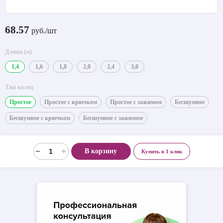
68.57
руб./шт
Длина (м)
1,4
1,6
1,8
2,0
2,4
3,0
Тип колец
Простое
Простое с крючком
Простое с зажимом
Бесшумное
Бесшумное с крючком
Бесшумное с зажимом
В корзину
Купить в 1 клик