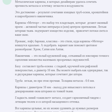
Металлические карнизы, в которых дизайнерам удалось сочетать
прочность металла и эстетику легкости и воздушности.
Это достижение – результат сочетания изящных труб-основ, кронштейнов
и шарообразного наконечника.
Карнизы «Метеор» - это выбор тех владельцев, которые делают оконный
проем – активной частью интерьера и (или) центром притяжения. Легкая
шторная ткань подчеркнет изящество изделия, привлечет потоки света в
ваше окно.
Прованс, лофт, барокко, классика – это стили, куда карнизы «Метеор»
впишутся идеально. А подобрать вариант вам поможет цветовое
разнообразие: Хром, Сатин или Антик.
Наконечник – это полый кружевной шар, сотканный из ювелирно точного
сцепления множества маленьких прозрачных окружностей.
Базу составляет труба-основа с гладкой, крученой или рифленой
поверхностью, а диаметр 16 мм. Вы можете выбрать как однорядные, так
и двухрядные карнизы, которые сочетают две шторы.
Труба легкая, но при этом прочная. Толщина металла - 0.6 мм.
Карнизы с диаметром 16 мм - выход для невысокого потолка и
декорирования окна шторами из тонкой ткани.
Гладкость линий «оживляет» металл, создает гармоничный тандем с
летящим тюлем и со шторой насыщенного оттенка.
Все карнизы цельные, но их можно удлинить до нужных размеров