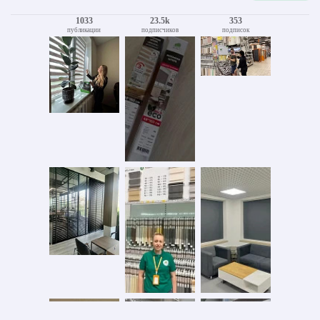
1033
23.5k
353
публикации
подписчиков
подписок