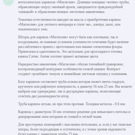
металлических карнизов «Магнолия». Длинные изящные «ветви»-трубы,
обрамляющие сверху оконный проем, завершаются правдоподобной
«шишкой» в обрамлении нежных листочков наконечника.
Тематика естественности наводит на мысль о приобретении карниза
«Магнолия» для уютного интерьера в стиле эко-, кантри, шале, или
тематического этно.
Шторы для карниза «Магнолия» могут быть как плотными, так и
воздушными, но важным условием успешности сочетания будет наличие
расслабленного принта с цветочными или иными элементами флоры.
Приемлема и однотонность. Это актуально для прохладного оттенка
каниза Сатин. Антик охотнее примет активные цвета.
Нарядностью наконечник «Магнолия» обязан тончайшей гравировке,
воспроизводящей контурные особенности еловой шишки. Контраст
создают «ромбики» чешуек и нежнейшая листовая опушка у основания.
Базу карнизов составляет труба-основа которая может иметь гладкую,
крученую или рифленую поверхность, а диаметр 16 или 25 мм. Вы можете
выбрать как однорядные, так и двухрядные карнизы, позволяющие
сочетать две разновидности штор.
Труба карниза легкая, но при этом прочная. Толщина металла - 0.6 мм.
Карнизы с диаметром 16 мм отличное решение для невысокого потолка и
декорирования окна шторами из тонкой и легкой ткани.
Для просторных помещений с высокими потолками, и, если у вас тяжелые
шторы, более подходящим и эстетически, и с точки зрения надежности
будет карниз с диаметром трубы 25 мм.