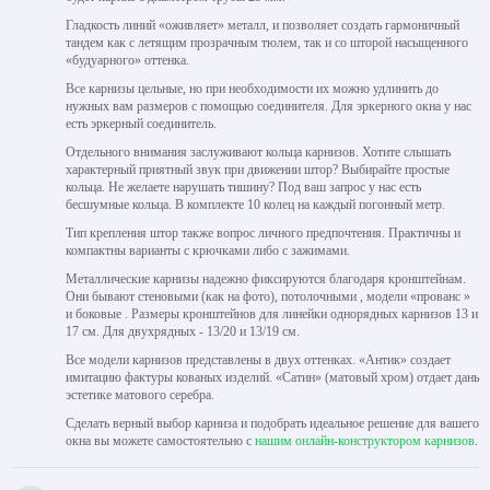
Гладкость линий «оживляет» металл, и позволяет создать гармоничный
тандем как с летящим прозрачным тюлем, так и со шторой насыщенного
«будуарного» оттенка.
Все карнизы цельные, но при необходимости их можно удлинить до
нужных вам размеров с помощью соединителя. Для эркерного окна у нас
есть эркерный соединитель.
Отдельного внимания заслуживают кольца карнизов. Хотите слышать
характерный приятный звук при движении штор? Выбирайте простые
кольца. Не желаете нарушать тишину? Под ваш запрос у нас есть
бесшумные кольца. В комплекте 10 колец на каждый погонный метр.
Тип крепления штор также вопрос личного предпочтения. Практичны и
компактны варианты с крючками либо с зажимами.
Металлические карнизы надежно фиксируются благодаря кронштейнам.
Они бывают стеновыми (как на фото), потолочными , модели «прованс »
и боковые . Размеры кронштейнов для линейки однорядных карнизов 13 и
17 см. Для двухрядных - 13/20 и 13/19 см.
Все модели карнизов представлены в двух оттенках. «Антик» создает
имитацию фактуры кованых изделий. «Сатин» (матовый хром) отдает дань
эстетике матового серебра.
Сделать верный выбор карниза и подобрать идеальное решение для вашего
окна вы можете самостоятельно с
нашим онлайн-конструктором карнизов
.