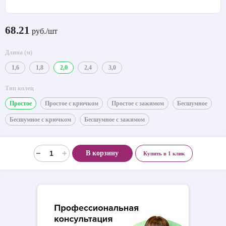
68.21
руб./шт
Длина (м)
1,6
1,8
2,0
2,4
3,0
Тип колец
Простое
Простое с крючком
Простое с зажимом
Бесшумное
Бесшумное с крючком
Бесшумное с зажимом
В корзину
Купить в 1 клик