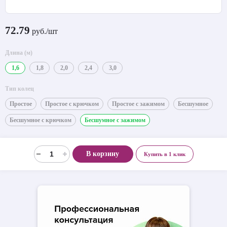
72.79
руб./шт
Длина (м)
1,6
1,8
2,0
2,4
3,0
Тип колец
Простое
Простое с крючком
Простое с зажимом
Бесшумное
Бесшумное с крючком
Бесшумное с зажимом
В корзину
Купить в 1 клик