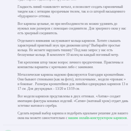
Гладкость линий «оживляет» металл, и позволяет создать гармоничный
тандем как с летящим прозрачным тюлем, так и со шторой насыщенного
«будуарного» оттенка.
Все карнизы цельные, но при необходимости их можно удлинить до
нужных вам размеров с помощью соединителя. Для эркерного окна у нас
есть эркерный соединитель.
Отдельного внимания заслуживают кольца карнизов. Хотите слышать
характерный приятный звук при движении штор? Выбирайте простые
кольца. Не желаете нарушать тишину? Под ваш запрос у нас есть
бесшумные кольца. В комплекте 10 колец на каждый погонный метр.
Тип крепления штор также вопрос личного предпочтения. Практичны и
компактны варианты с крючками либо с зажимами.
Металлические карнизы надежно фиксируются благодаря кронштейнам.
Они бывают стеновыми (как на фото), потолочными , модели «прованс »
и боковые . Размеры кронштейнов для линейки однорядных карнизов 13 и
17 см. Для двухрядных - 13/20 и 13/19 см.
Все модели карнизов представлены в двух оттенках. «Антик» создает
имитацию фактуры кованых изделий. «Сатин» (матовый хром) отдает дань
эстетике матового серебра.
Сделать верный выбор карниза и подобрать идеальное решение для вашего
окна вы можете самостоятельно с
нашим онлайн-конструктором карнизов
.