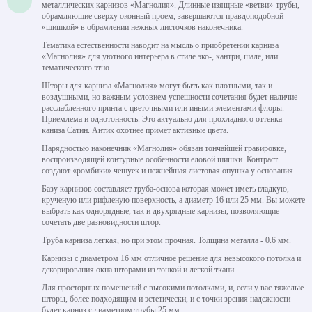
металлических карнизов «Магнолия». Длинные изящные «ветви»-трубы,
обрамляющие сверху оконный проем, завершаются правдоподобной
«шишкой» в обрамлении нежных листочков наконечника.
Тематика естественности наводит на мысль о приобретении карниза
«Магнолия» для уютного интерьера в стиле эко-, кантри, шале, или
тематического этно.
Шторы для карниза «Магнолия» могут быть как плотными, так и
воздушными, но важным условием успешности сочетания будет наличие
расслабленного принта с цветочными или иными элементами флоры.
Приемлема и однотонность. Это актуально для прохладного оттенка
каниза Сатин. Антик охотнее примет активные цвета.
Нарядностью наконечник «Магнолия» обязан тончайшей гравировке,
воспроизводящей контурные особенности еловой шишки. Контраст
создают «ромбики» чешуек и нежнейшая листовая опушка у основания.
Базу карнизов составляет труба-основа которая может иметь гладкую,
крученую или рифленую поверхность, а диаметр 16 или 25 мм. Вы можете
выбрать как однорядные, так и двухрядные карнизы, позволяющие
сочетать две разновидности штор.
Труба карниза легкая, но при этом прочная. Толщина металла - 0.6 мм.
Карнизы с диаметром 16 мм отличное решение для невысокого потолка и
декорирования окна шторами из тонкой и легкой ткани.
Для просторных помещений с высокими потолками, и, если у вас тяжелые
шторы, более подходящим и эстетически, и с точки зрения надежности
будет карниз с диаметром трубы 25 мм.