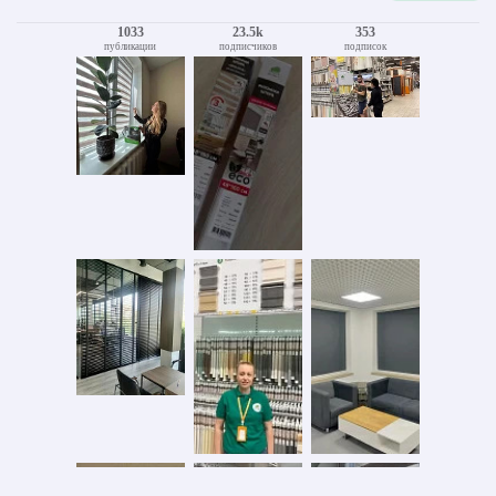
1033
23.5k
353
публикации
подписчиков
подписок