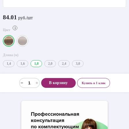
84.01
руб./шт
i
Цвет
Длина (м)
1,4
1,6
1,8
2,0
2,4
3,0
В корзину
Купить в 1 клик