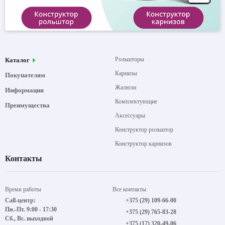
Рольшторы
Каталог
Карнизы
Покупателям
Жалюзи
Информация
Комплектующие
Преимущества
Аксессуары
Конструктор рольштор
Конструктор карнизов
Контакты
Время работы
Все контакты
Call-центр:
+375 (29) 109-66-00
Пн.-Пт. 9:00 - 17:30
+375 (29) 765-83-28
Сб., Вс. выходной
+375 (17) 320-49-06