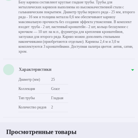
Базу карниза составляют круглые гладкие трубы. Трубы для
металлических карнизов выполнены из высококачественной стали с
гальваническим покрытием. Диаметр трубы первого ряда - 25 мм, второго
ряда - 16 мм и толщина металла 0,6 мм обеспечивают карнизу
максимальную прочность без создания эффекта утяжеления. В комплект
входят: труба - 2 шт, настенный кронштейн - 2 шт, кольцо бесшумное с
крючком — 10 шт. на м.п., фурнитура для крепления кронштейнов,
заглушки для второго ряда. Карниз можно дополнить стильными
наконечниками (приобретаются отдельно). Карнизы 2,4 м и 3,0 м
комплектуются 3 кронштейнами. Доступная палитра цветов: антик, сатин,
хром.
Характеристики
Диаметр (мм)
25
Коллекция
Grace
Тип трубы
Гладкая
Количество рядов
2
Просмотренные товары