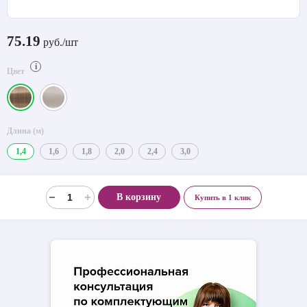
75.19
руб./шт
i
Цвет
Длина (м)
1,4
1,6
1,8
2,0
2,4
3,0
В корзину
Купить в 1 клик