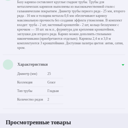
Базу карниза составляют круглые гладкие трубы. Трубы для
металлических карнизов выполнены из высококачественной стали с
гальваническим покрытием. Диаметр трубы первого ряда - 25 мм, второго
ряда - 16 мм и толщина металла 0,6 мм обеспечивают карнизу
максимальную прочность без создания эффекта утяжеления. В комплект
входят: труба - 2 шт, настенный кронштейн - 2 шт, кольцо бесшумное с
крючком — 10 шт. на м.п., фурнитура для крепления кронштейнов,
заглушки для второго ряда. Карниз можно дополнить стильными
наконечниками (приобретаются отдельно). Карнизы 2,4 м и 3,0 м
комплектуются 3 кронштейнами. Доступная палитра цветов: антик, сатин,
хром.
Характеристики
Диаметр (мм)
25
Коллекция
Grace
Тип трубы
Гладкая
Количество рядов
2
Просмотренные товары