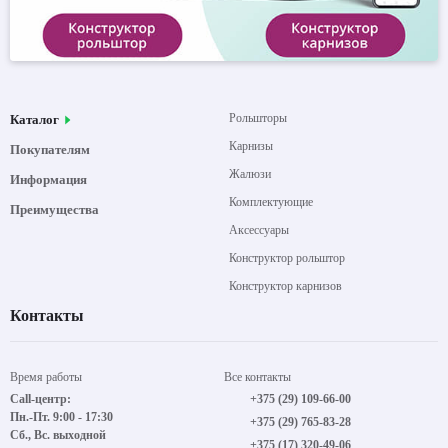
Рольшторы
Каталог
Карнизы
Покупателям
Жалюзи
Информация
Комплектующие
Преимущества
Аксессуары
Конструктор рольштор
Конструктор карнизов
Контакты
Время работы
Все контакты
Call-центр:
+375 (29) 109-66-00
Пн.-Пт. 9:00 - 17:30
+375 (29) 765-83-28
Сб., Вс. выходной
+375 (17) 320-49-06