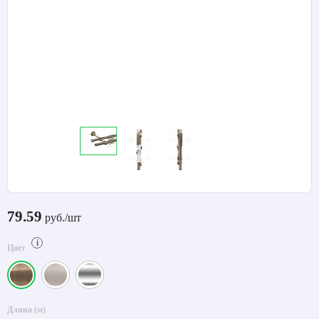
79.59
руб./шт
i
Цвет
Длина (м)