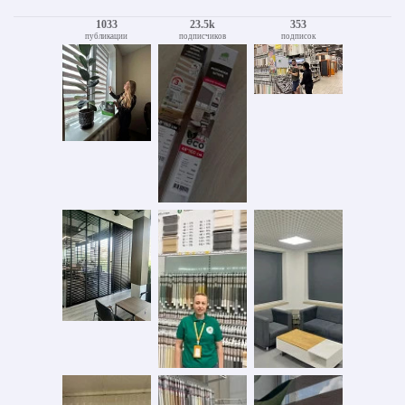
1033
23.5k
353
публикации
подписчиков
подписок