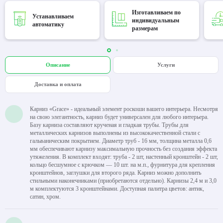
Изготавливаем по
Устанавливаем
индивидуальным
автоматику
размерам
Описание
Услуги
Доставка и оплата
Карниз «Grace» - идеальный элемент роскоши вашего интерьера. Несмотря
на свою элегантность, карниз будет универсален для любого интерьера.
Базу карниза составляют крученая и гладкая трубы. Трубы для
металлических карнизов выполнены из высококачественной стали с
гальваническим покрытием. Диаметр труб - 16 мм, толщина металла 0,6
мм обеспечивают карнизу максимальную прочность без создания эффекта
утяжеления. В комплект входят: труба - 2 шт, настенный кронштейн - 2 шт,
кольцо бесшумное с крючком — 10 шт. на м.п., фурнитура для крепления
кронштейнов, заглушки для второго ряда. Карниз можно дополнить
стильными наконечниками (приобретаются отдельно). Карнизы 2,4 м и 3,0
м комплектуются 3 кронштейнами. Доступная палитра цветов: антик,
сатин, хром.