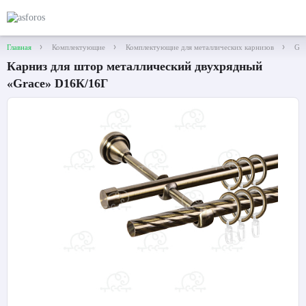
Главная
Комплектующие
Комплектующие для металлических карнизов
Gra
Карниз для штор металлический двухрядный
«Grace» D16К/16Г