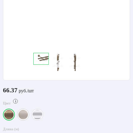
66.37
руб./шт
i
Цвет
Длина (м)