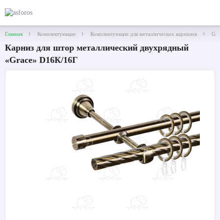
Главная
Комплектующие
Комплектующие для металлических карнизов
Gra
Карниз для штор металлический двухрядный
«Grace» D16К/16Г