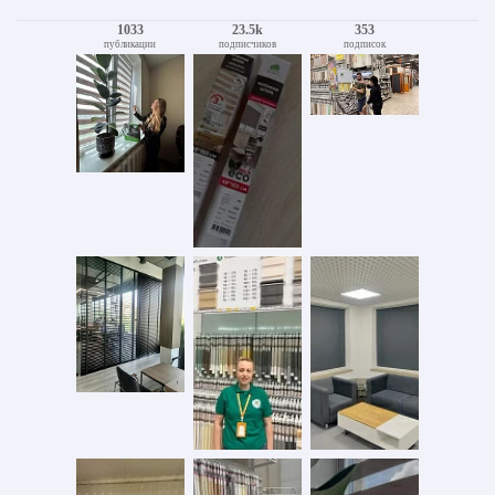
1033
23.5k
353
публикации
подписчиков
подписок