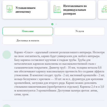
Изготавливаем по
Устанавливаем
индивидуальным
автоматику
размерам
Описание
Услуги
Доставка и оплата
Карниз «Grace» - идеальный элемент роскоши вашего интерьера. Несмотря
на свою элегантность, карниз будет универсален для любого интерьера.
Базу карниза составляют крученая и гладкая трубы. Трубы для
металлических карнизов выполнены из высококачественной стали с
гальваническим покрытием. Диаметр труб - 16 мм, толщина металла 0,6
мм обеспечивают карнизу максимальную прочность без создания эффекта
утяжеления. В комплект входят: труба - 2 шт, настенный кронштейн - 2 шт,
кольцо бесшумное с крючком — 10 шт. на м.п., фурнитура для крепления
кронштейнов, заглушки для второго ряда. Карниз можно дополнить
стильными наконечниками (приобретаются отдельно). Карнизы 2,4 м и 3,0
м комплектуются 3 кронштейнами. Доступная палитра цветов: антик,
сатин, хром.