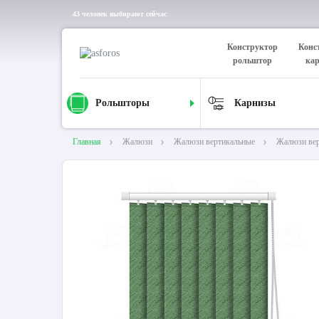
43 человек выбирают сейчас
Конструктор
Конс
рольштор
ка
Рольшторы
Карнизы
Главная
Жалюзи
Жалюзи вертикальные
Жалюзи вер