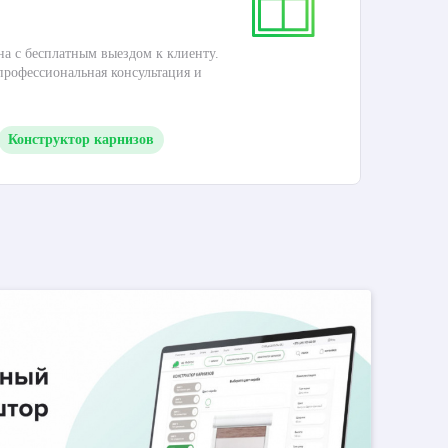
на с бесплатным выездом к клиенту.
Это
 профессиональная консультация и
кар
Конструктор карнизов
М