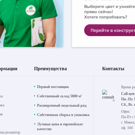
ормация
Преимущества
Контакты
Первый поставщик
Время р
Call-цен
ка
Собственный склад 5000 м²
Пн.-Пт. 
Сб., Вс.
чка
Расширенный модельный ряд
Офис:
ия
Собственная сборка и упаковка
Пн-Пт с 
г. Минск
Лучшая цена и европейское
оф. 104
качество
вка рольштор