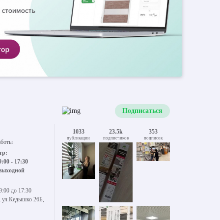
Подписаться
1033
23.5k
353
публикации
подписчиков
подписок
аботы
тр:
9:00 - 17:30
 выходной
9:00 до 17:30
, ул.Кедышко 26Б,