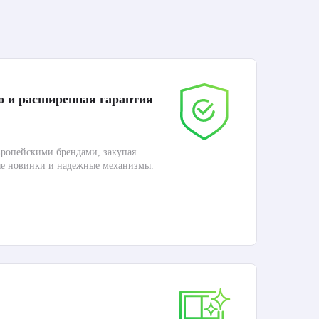
о и расширенная гарантия
До
ропейскими брендами, закупая
Дос
ые новинки и надежные механизмы.
Раб
П
Ка