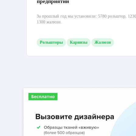
предприятий
За прошлый год мы установили: 5780 рольштор, 1230
1300 жалюзи.
Рольшторы
Карнизы
Жалюзи