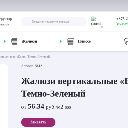
+375 2
труктор
Заказат
рнизов
Жалюзи
Плиссе
тикальные «Бали» Темно-Зеленый
Артикул:
5612
Жалюзи вертикальные «
Темно-Зеленый
56.34
от
руб./м2 sss
Заказать