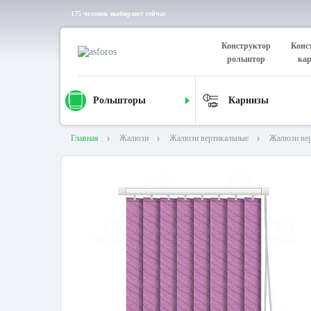
175 человек выбирают сейчас
Конструктор
Конс
рольштор
ка
Рольшторы
Карнизы
Главная
Жалюзи
Жалюзи вертикальные
Жалюзи вер