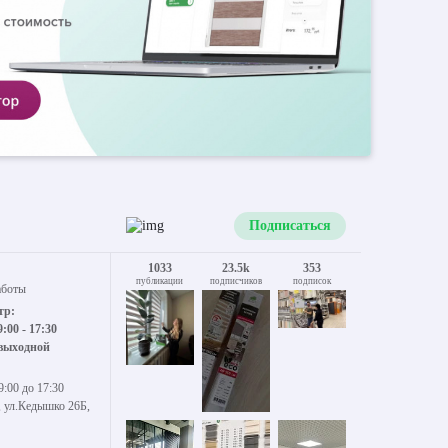
Подписаться
1033
23.5k
353
публикации
подписчиков
подписок
аботы
тр:
9:00 - 17:30
 выходной
9:00 до 17:30
, ул.Кедышко 26Б,