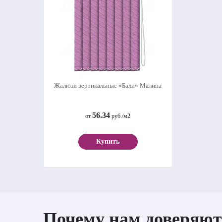
Жалюзи вертикальные «Бали» Малина
56.34
от
руб./м2
Купить
Почему нам доверяют