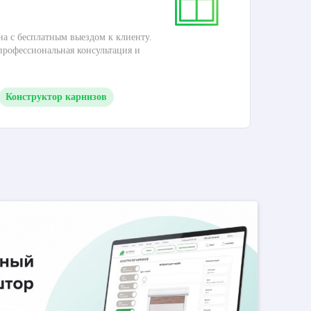
на с бесплатным выездом к клиенту.
Это
 профессиональная консультация и
кар
Конструктор карнизов
М