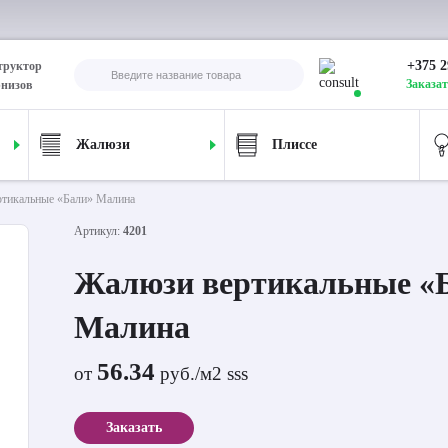
+375 2
труктор
Заказат
рнизов
Жалюзи
Плиссе
тикальные «Бали» Малина
Артикул:
4201
Жалюзи вертикальные «
Малина
56.34
от
руб./м2 sss
Заказать