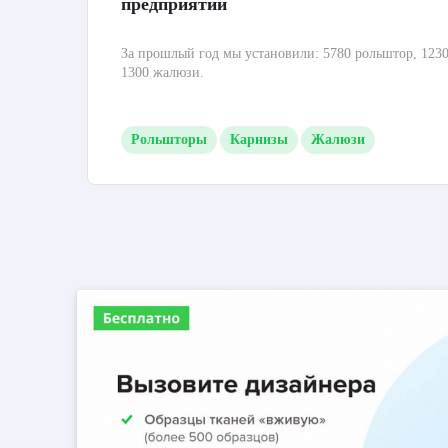
предприятий
За прошлый год мы установили: 5780 рольштор, 1230
1300 жалюзи.
Рольшторы
Карнизы
Жалюзи