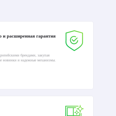
о и расширенная гарантия
До
ропейскими брендами, закупая
Дос
ые новинки и надежные механизмы.
Раб
П
Ка