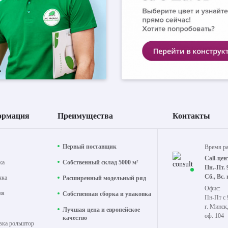
ормация
Преимущества
Контакты
Первый поставщик
Время р
Call-цен
ка
Собственный склад 5000 м²
Пн.-Пт. 
Сб., Вс.
чка
Расширенный модельный ряд
Офис:
ия
Собственная сборка и упаковка
Пн-Пт с 
г. Минск
Лучшая цена и европейское
оф. 104
качество
вка рольштор