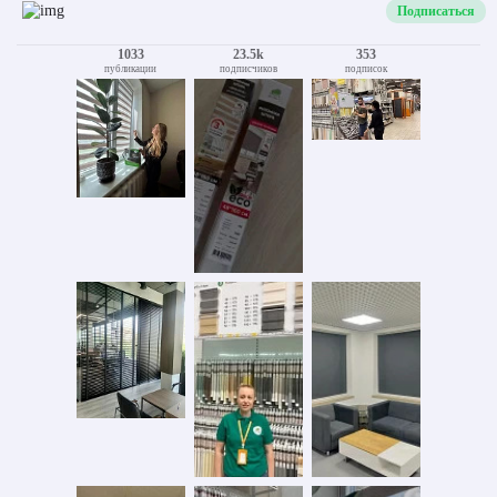
Подписаться
1033
23.5k
353
публикации
подписчиков
подписок