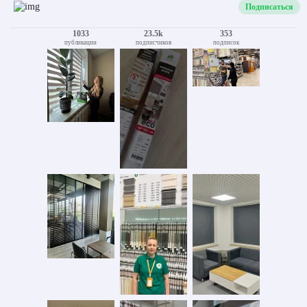
Подписаться
1033
23.5k
353
публикации
подписчиков
подписок