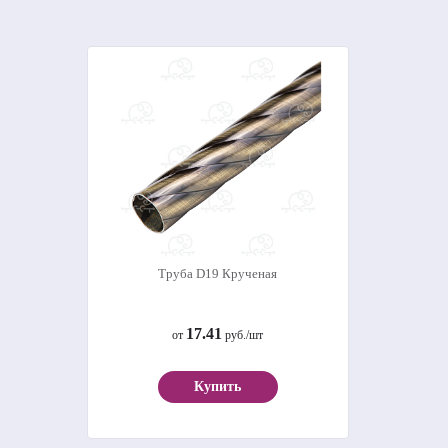
Труба D19 Крученая
17.41
от
руб./шт
Купить