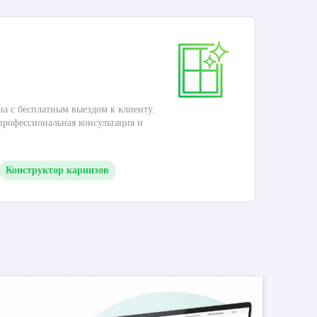
Ка
на с бесплатным выездом к клиенту.
Это
 профессиональная консультация и
кар
Конструктор карнизов
М