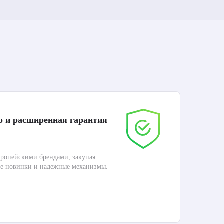
о и расширенная гарантия
До
ропейскими брендами, закупая
Дос
ые новинки и надежные механизмы.
Раб
П