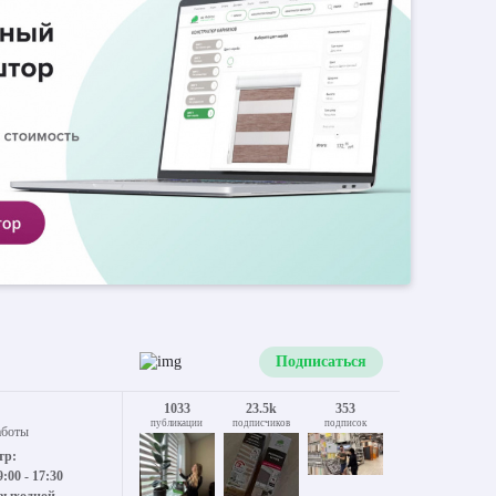
Подписаться
1033
23.5k
353
публикации
подписчиков
подписок
аботы
тр:
9:00 - 17:30