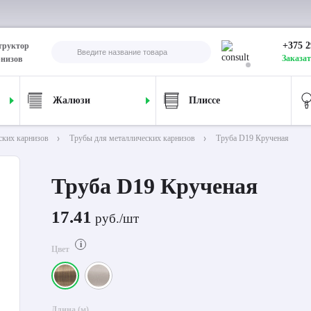
+375 2
труктор
Заказат
рнизов
Жалюзи
Плиссе
ских карнизов
Трубы для металлических карнизов
Труба D19 Крученая
Труба D19 Крученая
17.41
руб./шт
i
Цвет
Длина (м)