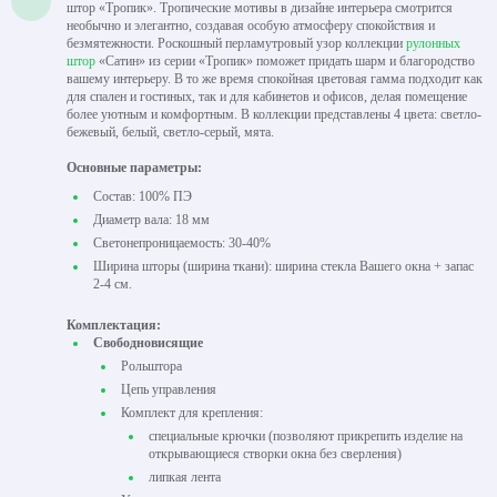
штор «Тропик». Тропические мотивы в дизайне интерьера смотрится
необычно и элегантно, создавая особую атмосферу спокойствия и
безмятежности. Роскошный перламутровый узор коллекции
рулонных
штор
«Сатин» из серии «Тропик» поможет придать шарм и благородство
вашему интерьеру. В то же время спокойная цветовая гамма подходит как
для спален и гостиных, так и для кабинетов и офисов, делая помещение
более уютным и комфортным. В коллекции представлены 4 цвета: светло-
бежевый, белый, светло-серый, мята.
Основные параметры:
Состав: 100% ПЭ
Диаметр вала: 18 мм
Светонепроницаемость: 30-40%
Ширина шторы (ширина ткани): ширина стекла Вашего окна + запас
2-4 см.
Комплектация:
Свободновисящие
Рольштора
Цепь управления
Комплект для крепления:
специальные крючки (позволяют прикрепить изделие на
открывающиеся створки окна без сверления)
липкая лента