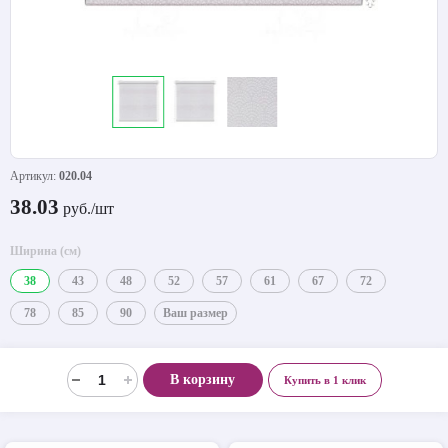
Артикул:
020.04
38.03
руб./шт
Ширина (см)
38
43
48
52
57
61
67
72
78
85
90
Ваш размер
В корзину
Купить в 1 клик