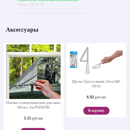
Размер: 281.55 кб
Аксессуары
Щетка Треугольник 24см QH-
0916
6.92
руб./шт
Пленка солнцезащитная для окон,
60см х 3м PSZ603K
В корзину
5.15
руб./шт