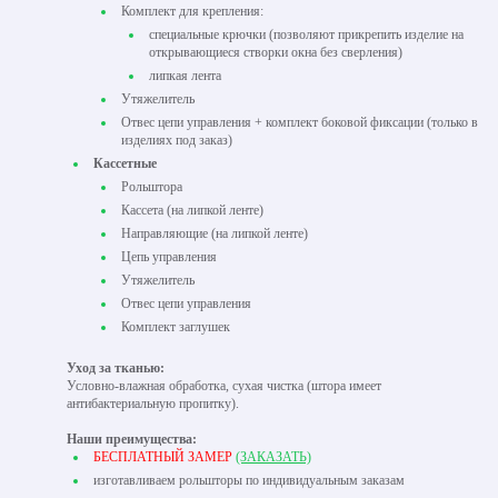
Комплект для крепления:
специальные крючки (позволяют прикрепить изделие на
открывающиеся створки окна без сверления)
липкая лента
Утяжелитель
Отвес цепи управления + комплект боковой фиксации (только в
изделиях под заказ)
Кассетные
Рольштора
Кассета (на липкой ленте)
Направляющие (на липкой ленте)
Цепь управления
Утяжелитель
Отвес цепи управления
Комплект заглушек
Уход за тканью:
Условно-влажная обработка, сухая чистка (штора имеет
антибактериальную пропитку).
Наши преимущества:
БЕСПЛАТНЫЙ ЗАМЕР
(ЗАКАЗАТЬ)
изготавливаем рольшторы по индивидуальным заказам