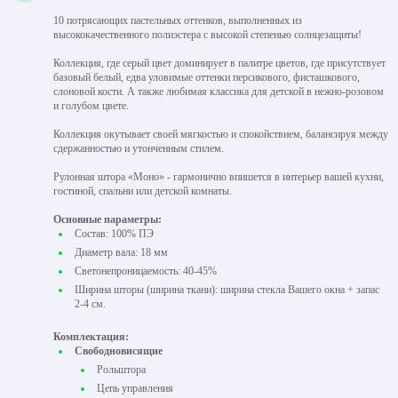
10 потрясающих пастельных оттенков, выполненных из
высококачественного полиэстера с высокой степенью солнцезащиты!
Коллекция, где серый цвет доминирует в палитре цветов, где присутствует
базовый белый, едва уловимые оттенки персикового, фисташкового,
слоновой кости. А также любимая классика для детской в нежно-розовом
и голубом цвете.
Коллекция окутывает своей мягкостью и спокойствием, балансируя между
сдержанностью и утонченным стилем.
Рулонная штора «Моно» - гармонично впишется в интерьер вашей кухни,
гостиной, спальни или детской комнаты.
Основные параметры:
Состав: 100% ПЭ
Диаметр вала: 18 мм
Светонепроницаемость: 40-45%
Ширина шторы (ширина ткани): ширина стекла Вашего окна + запас
2-4 см.
Комплектация:
Свободновисящие
Рольштора
Цепь управления