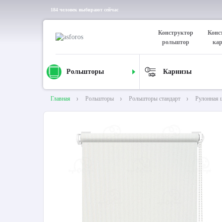
184 человек выбирают сейчас
Конструктор
Конс
рольштор
ка
Рольшторы
Карнизы
Главная
Рольшторы
Рольшторы стандарт
Рулонная 