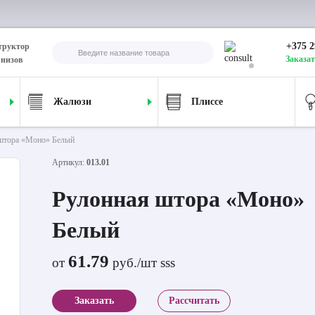
+375 2
труктор
Заказат
рнизов
Жалюзи
Плиссе
штора «Моно» Белый
Артикул:
013.01
Рулонная штора «Моно»
Белый
61.79
от
руб./шт sss
Заказать
Рассчитать