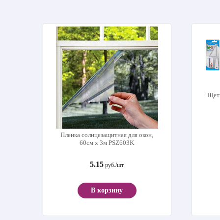
Щет
Пленка солнцезащитная для окон,
60см х 3м PSZ603K
5.15
руб./шт
В корзину