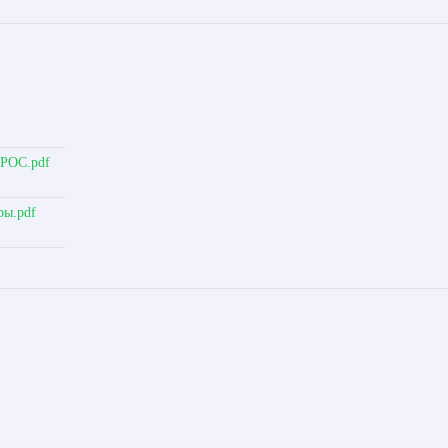
ОРОС.pdf
ры.pdf