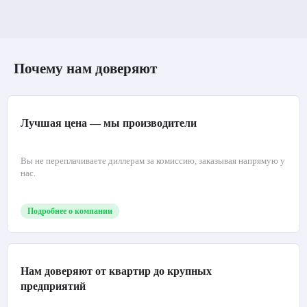
Рулонная штора «Эден»
Ореховый
67.47
от
руб./шт
Купить
Почему нам доверяют
Лучшая цена — мы производители
Вы не переплачиваете диллерам за комиссию, заказывая напрямую у
нас.