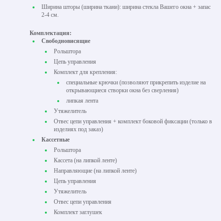
Ширина шторы (ширина ткани): ширина стекла Вашего окна + запас
2-4 см.
Комплектация:
Свободновисящие
Рольштора
Цепь управления
Комплект для крепления:
специальные крючки (позволяют прикрепить изделие на
открывающиеся створки окна без сверления)
липкая лента
Утяжелитель
Отвес цепи управления + комплект боковой фиксации (только в
изделиях под заказ)
Кассетные
Рольштора
Кассета (на липкой ленте)
Направляющие (на липкой ленте)
Цепь управления
Утяжелитель
Отвес цепи управления
Комплект заглушек