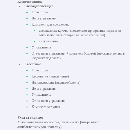
Комплектация:
Свободновисящие
Рольштора
Цепь управления
Комплект для крепления:
специальные крючки (позволяют прикрепить изделие на
открывающиеся створки окна без сверления)
липкая лента
Утяжелитель
Отвес цепи управления + комплект боковой фиксации (только в
изделиях под заказ)
Кассетные
Рольштора
Кассета (на липкой ленте)
Направляющие (на липкой ленте)
Цепь управления
Утяжелитель
Отвес цепи управления
Комплект заглушек
Уход за тканью:
Условно-влажная обработка, сухая чистка (штора имеет
антибактериальную пропитку).