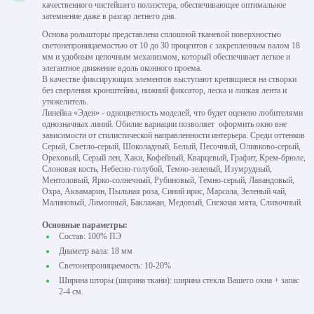
качественного чистейшего полиэстера, обеспечивающее оптимальное
затемнение даже в разгар летнего дня.
Основа рольшторы представлена сплошной тканевой поверхностью
светонепроницаемостью от 10 до 30 процентов с закрепленным валом 18
мм и удобным цепочным механизмом, который обеспечивает легкое и
элегантное движение вдоль оконного проема.
В качестве фиксирующих элементов выступают крепящиеся на створки
без сверления кронштейны, нижний фиксатор, леска и липкая лента и
утяжелитель.
Линейка «Эден» - одноцветность моделей, что будет оценено любителями
однозначных линий. Обилие вариации позволяет оформить окно вне
зависимости от стилистической направленности интерьера. Среди оттенков
Серый, Светло-серый, Шоколадный, Белый, Песочный, Оливково-серый,
Ореховый, Серый лен, Хаки, Кофейный, Кварцевый, Графит, Крем-брюле,
Слоновая кость, Небесно-голубой, Темно-зеленый, Изумрудный,
Ментоловый, Ярко-солнечный, Рубиновый, Темно-серый, Лавандовый,
Охра, Аквамарин, Пыльная роза, Синий ирис, Марсала, Зеленый чай,
Малиновый, Лимонный, Баклажан, Медовый, Снежная мята, Сливочный.
Основные параметры:
Состав: 100% ПЭ
Диаметр вала: 18 мм
Светонепроницаемость: 10-20%
Ширина шторы (ширина ткани): ширина стекла Вашего окна + запас
2-4 см.