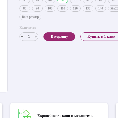
38
43
48
52
57
61
67
72
85
90
100
110
120
130
140
59x2
Ваш размер
Количество
В корзину
Купить в 1 клик
Европейские ткани и механизмы