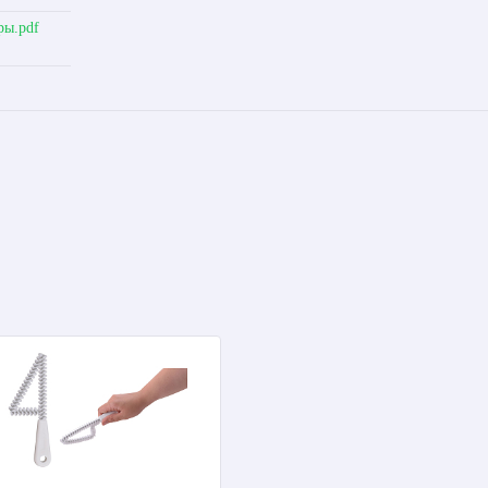
ры.pdf