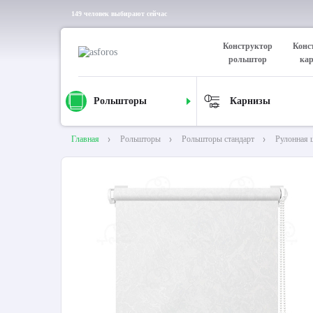
149 человек выбирают сейчас
Конструктор
Конс
рольштор
ка
Рольшторы
Карнизы
Главная
Рольшторы
Рольшторы стандарт
Рулонная 