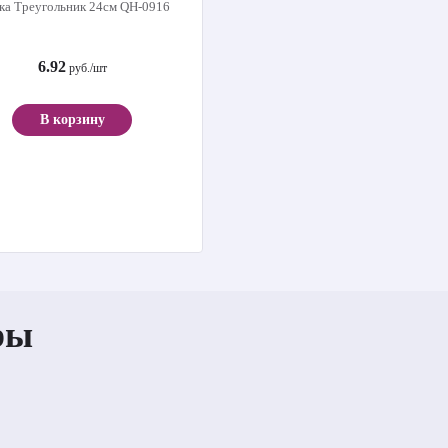
ка Треугольник 24см QH-0916
6.92
руб./шт
В корзину
ры