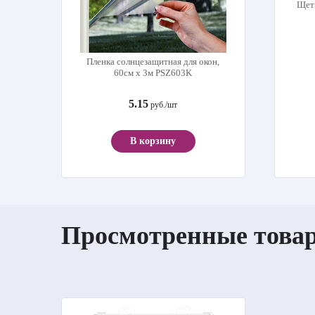
Щет
Пленка солнцезащитная для окон,
60см х 3м PSZ603K
5.15
руб./шт
В корзину
Просмотренные това