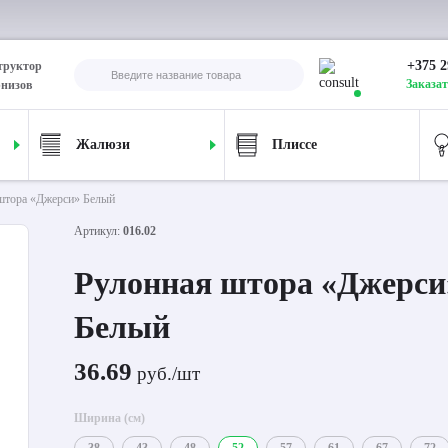
+375 2
труктор
Заказат
рнизов
Жалюзи
Плиссе
штора «Джерси» Белый
Артикул:
016.02
Рулонная штора «Джерси
Белый
36.69
руб./шт
Ширина (см)