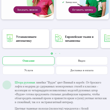
Устанавливаем
Европейские ткани и
автоматику
механизмы
Описание
Видео
Услуги
Доставка и оплата
Штора рулонная
линейки "Вудэн" цвет Винный в коробе. От броского
лофта и модерна до сдержанных монохромных стилей и классики –
коллекция из четырнадцати великолепных моделей рулонных штор
«Вудэн» готова предложить стильные дизайнерские варианты, чтобы
облагородить оконный проем и привнести яркие и (или) уютные нотки как
в спокойный, так и в экстравагантный интерьер.
Цветные тканевые полоски (полиэстер) чередуются с белой