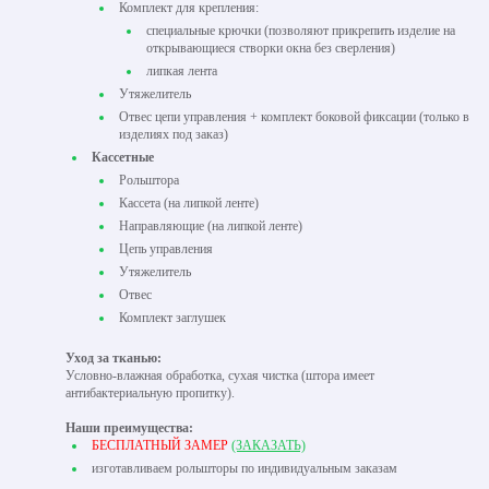
Комплект для крепления:
специальные крючки (позволяют прикрепить изделие на
открывающиеся створки окна без сверления)
липкая лента
Утяжелитель
Отвес цепи управления + комплект боковой фиксации (только в
изделиях под заказ)
Кассетные
Рольштора
Кассета (на липкой ленте)
Направляющие (на липкой ленте)
Цепь управления
Утяжелитель
Отвес
Комплект заглушек
Уход за тканью:
Условно-влажная обработка, сухая чистка (штора имеет
антибактериальную пропитку).
Наши преимущества:
БЕСПЛАТНЫЙ ЗАМЕР
(ЗАКАЗАТЬ)
изготавливаем рольшторы по индивидуальным заказам