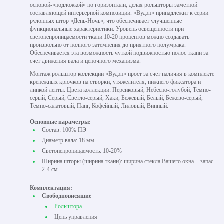
основой-«подложкой» по горизонтали, делая рольшторы заметной
составляющей интерьерной композиции. «Вудэн» принадлежит к серии
рулонных штор «День-Ночь», что обеспечивает улучшенные
функциональные характеристики. Уровень освещенности при
светонепроницаемости ткани 10-20 процентов можно создавать
произвольно от полного затемнения до приятного полумрака.
Обеспечивается эта возможность чуткой подвижностью полос ткани за
счет движения вала и цепочного механизма.
Монтаж рольштор коллекции «Вудэн» прост за счет наличия в комплекте
крепежных крючков на створки, утяжелителя, нижнего фиксатора и
липкой ленты. Цвета коллекции: Персиковый, Небесно-голубой, Темно-
серый, Серый, Светло-серый, Хаки, Бежевый, Белый, Бежево-серый,
Темно-салатовый, Панг, Кофейный, Лиловый, Винный.
Основные параметры:
Состав: 100% ПЭ
Диаметр вала: 18 мм
Светонепроницаемость: 10-20%
Ширина шторы (ширина ткани): ширина стекла Вашего окна + запас
2-4 см.
Комплектация:
Свободновисящие
Рольштора
Цепь управления