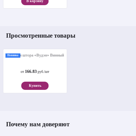
В корзину
Просмотренные товары
Рулонная штора «Вудэн» Винный
Новинка
166.83
от
руб./шт
Купить
Почему нам доверяют