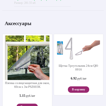
Размер: 281.55 кб
Аксессуары
Щетка Треугольник 24см QH-
0916
6.92
руб./шт
Пленка солнцезащитная для окон,
60см х 3м PSZ603K
В корзину
5.15
руб./шт