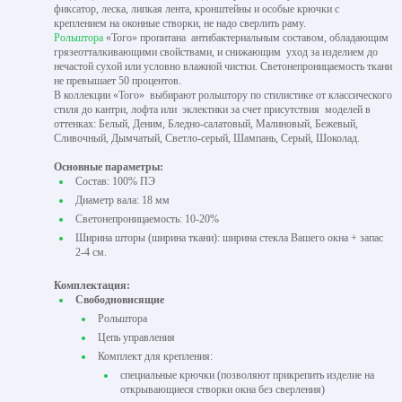
фиксатор, леска, липкая лента, кронштейны и особые крючки с
креплением на оконные створки, не надо сверлить раму.
Рольштора
«Того» пропитана антибактериальным составом, обладающим
грязеотталкивающими свойствами, и снижающим уход за изделием до
нечастой сухой или условно влажной чистки. Светонепроницаемость ткани
не превышает 50 процентов.
В коллекции «Того» выбирают рольштору по стилистике от классического
стиля до кантри, лофта или эклектики за счет присутствия моделей в
оттенках: Белый, Деним, Бледно-салатовый, Малиновый, Бежевый,
Сливочный, Дымчатый, Светло-серый, Шампань, Серый, Шоколад.
Основные параметры:
Состав: 100% ПЭ
Диаметр вала: 18 мм
Светонепроницаемость: 10-20%
Ширина шторы (ширина ткани): ширина стекла Вашего окна + запас
2-4 см.
Комплектация:
Свободновисящие
Рольштора
Цепь управления
Комплект для крепления:
специальные крючки (позволяют прикрепить изделие на
открывающиеся створки окна без сверления)