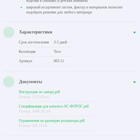
изделия в спальнях и детских комнатах
широкий ассортимент систем, фактур и материалов позволит
подобрать решение для любого интерьера
Характеристики
Срок изготовления
3-5 дней
Коллекция
Того
Артикул
003.11
Документы
Инструкция по замеру.pdf
Размер: 132.918 кб
Спецификация для каталога АС ФОРОС.pdf
Размер: 2648.382 кб
Ограничения по размерам рольшторы.pdf
Размер: 281.55 кб