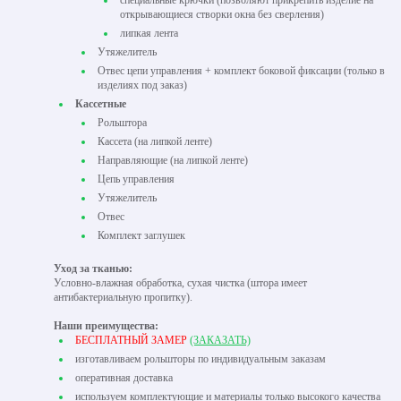
специальные крючки (позволяют прикрепить изделие на
открывающиеся створки окна без сверления)
липкая лента
Утяжелитель
Отвес цепи управления + комплект боковой фиксации (только в
изделиях под заказ)
Кассетные
Рольштора
Кассета (на липкой ленте)
Направляющие (на липкой ленте)
Цепь управления
Утяжелитель
Отвес
Комплект заглушек
Уход за тканью:
Условно-влажная обработка, сухая чистка (штора имеет
антибактериальную пропитку).
Наши преимущества:
БЕСПЛАТНЫЙ ЗАМЕР
(ЗАКАЗАТЬ)
изготавливаем рольшторы по индивидуальным заказам
оперативная доставка
используем комплектующие и материалы только высокого качества