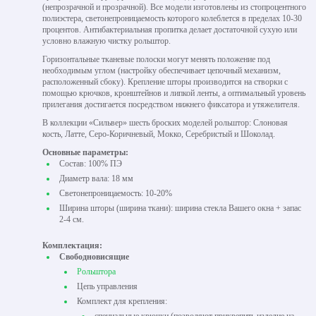
(непрозрачной и прозрачной). Все модели изготовлены из стопроцентного
полиэстера, светонепроницаемость которого колеблется в пределах 10-30
процентов. Антибактериальная пропитка делает достаточной сухую или
условно влажную чистку рольштор.
Горизонтальные тканевые полоски могут менять положение под
необходимым углом (настройку обеспечивает цепочный механизм,
расположенный сбоку). Крепление шторы производится на створки с
помощью крючков, кронштейнов и липкой ленты, а оптимальный уровень
прилегания достигается посредством нижнего фиксатора и утяжелителя.
В коллекции «Сильвер» шесть броских моделей рольштор: Слоновая
кость, Латте, Серо-Коричневый, Мокко, Серебристый и Шоколад.
Основные параметры:
Состав: 100% ПЭ
Диаметр вала: 18 мм
Светонепроницаемость: 10-20%
Ширина шторы (ширина ткани): ширина стекла Вашего окна + запас
2-4 см.
Комплектация:
Свободновисящие
Рольштора
Цепь управления
Комплект для крепления: