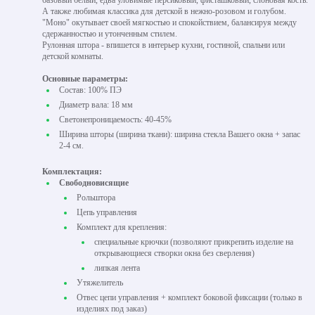
базовый белый, едва уловимые персиковый, фисташковый, слоновая кость.
А также любимая классика для детской в нежно-розовом и голубом.
"Моно" окутывает своей мягкостью и спокойствием, балансируя между
сдержанностью и утонченным стилем.
Рулонная штора - впишется в интерьер кухни, гостиной, спальни или
детской комнаты.
Основные параметры:
Состав: 100% ПЭ
Диаметр вала: 18 мм
Светонепроницаемость: 40-45%
Ширина шторы (ширина ткани): ширина стекла Вашего окна + запас
2-4 см.
Комплектация:
Свободновисящие
Рольштора
Цепь управления
Комплект для крепления:
специальные крючки (позволяют прикрепить изделие на
открывающиеся створки окна без сверления)
липкая лента
Утяжелитель
Отвес цепи управления + комплект боковой фиксации (только в
изделиях под заказ)