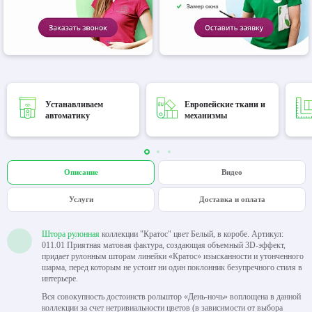
Устанавливаем
Европейские ткани и
автоматику
механизмы
Описание
Видео
Услуги
Доставка и оплата
Штора рулонная
коллекции "Кратос" цвет Белый, в коробе. Артикул:
011.01 Приятная матовая фактура, создающая объемный 3D-эффект,
придает рулонным шторам линейки «Кратос» изысканности и утонченного
шарма, перед которым не устоит ни один поклонник безупречного стиля в
интерьере.
Вся совокупность достоинств рольштор «День-ночь» воплощена в данной
коллекции за счет нетривиальности цветов (в зависимости от выбора