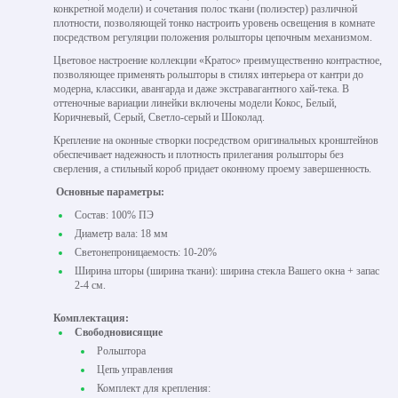
конкретной модели) и сочетания полос ткани (полиэстер) различной
плотности, позволяющей тонко настроить уровень освещения в комнате
посредством регуляции положения рольшторы цепочным механизмом.
Цветовое настроение коллекции «Кратос» преимущественно контрастное,
позволяющее применять рольшторы в стилях интерьера от кантри до
модерна, классики, авангарда и даже экстравагантного хай-тека. В
оттеночные вариации линейки включены модели Кокос, Белый,
Коричневый, Серый, Светло-серый и Шоколад.
Крепление на оконные створки посредством оригинальных кронштейнов
обеспечивает надежность и плотность прилегания рольшторы без
сверления, а стильный короб придает оконному проему завершенность.
Основные параметры:
Состав: 100% ПЭ
Диаметр вала: 18 мм
Светонепроницаемость: 10-20%
Ширина шторы (ширина ткани): ширина стекла Вашего окна + запас
2-4 см.
Комплектация:
Свободновисящие
Рольштора
Цепь управления
Комплект для крепления: