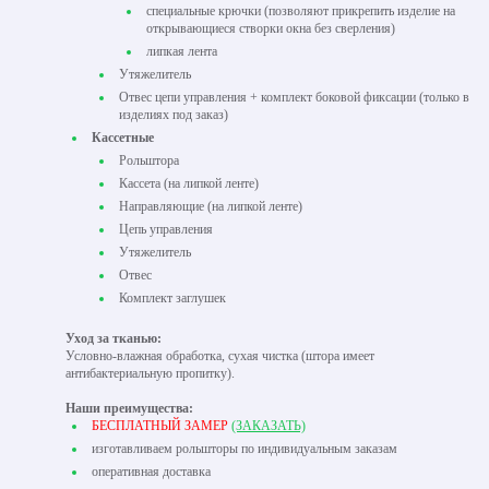
специальные крючки (позволяют прикрепить изделие на
открывающиеся створки окна без сверления)
липкая лента
Утяжелитель
Отвес цепи управления + комплект боковой фиксации (только в
изделиях под заказ)
Кассетные
Рольштора
Кассета (на липкой ленте)
Направляющие (на липкой ленте)
Цепь управления
Утяжелитель
Отвес
Комплект заглушек
Уход за тканью:
Условно-влажная обработка, сухая чистка (штора имеет
антибактериальную пропитку).
Наши преимущества:
БЕСПЛАТНЫЙ ЗАМЕР
(ЗАКАЗАТЬ)
изготавливаем рольшторы по индивидуальным заказам
оперативная доставка