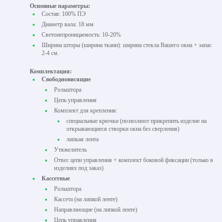
Основные параметры:
Состав: 100% ПЭ
Диаметр вала: 18 мм
Светонепроницаемость: 10-20%
Ширина шторы (ширина ткани): ширина стекла Вашего окна + запас
2-4 см.
Комплектация:
Свободновисящие
Рольштора
Цепь управления
Комплект для крепления:
специальные крючки (позволяют прикрепить изделие на
открывающиеся створки окна без сверления)
липкая лента
Утяжелитель
Отвес цепи управления + комплект боковой фиксации (только в
изделиях под заказ)
Кассетные
Рольштора
Кассета (на липкой ленте)
Направляющие (на липкой ленте)
Цепь управления