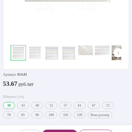
Артикул:
014.01
53.67
руб./шт
Ширина (см)
38
43
48
52
57
61
67
72
78
85
90
100
110
120
Ваш размер