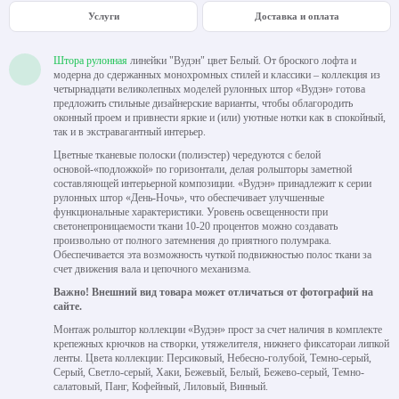
Услуги
Доставка и оплата
Штора рулонная
линейки "Вудэн" цвет Белый. От броского лофта и
модерна до сдержанных монохромных стилей и классики – коллекция из
четырнадцати великолепных моделей рулонных штор «Вудэн» готова
предложить стильные дизайнерские варианты, чтобы облагородить
оконный проем и привнести яркие и (или) уютные нотки как в спокойный,
так и в экстравагантный интерьер.
Цветные тканевые полоски (полиэстер) чередуются с белой
основой-«подложкой» по горизонтали, делая рольшторы заметной
составляющей интерьерной композиции. «Вудэн» принадлежит к серии
рулонных штор «День-Ночь», что обеспечивает улучшенные
функциональные характеристики. Уровень освещенности при
светонепроницаемости ткани 10-20 процентов можно создавать
произвольно от полного затемнения до приятного полумрака.
Обеспечивается эта возможность чуткой подвижностью полос ткани за
счет движения вала и цепочного механизма.
Важно! Внешний вид товара может отличаться от фотографий на
сайте.
Монтаж рольштор коллекции «Вудэн» прост за счет наличия в комплекте
крепежных крючков на створки, утяжелителя, нижнего фиксатораи липкой
ленты. Цвета коллекции: Персиковый, Небесно-голубой, Темно-серый,
Серый, Светло-серый, Хаки, Бежевый, Белый, Бежево-серый, Темно-
салатовый, Панг, Кофейный, Лиловый, Винный.