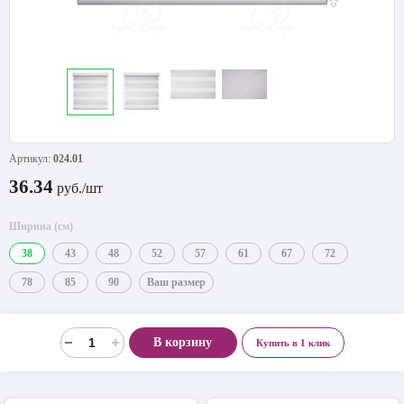
Артикул:
024.01
36.34
руб./шт
Ширина (см)
38
43
48
52
57
61
67
72
78
85
90
Ваш размер
В корзину
Купить в 1 клик