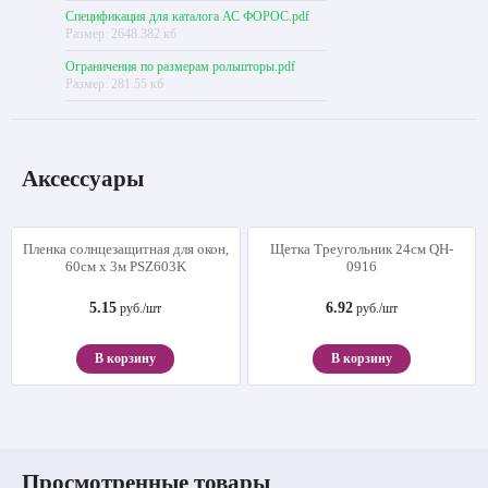
Спецификация для каталога АС ФОРОС.pdf
Размер: 2648.382 кб
Ограничения по размерам рольшторы.pdf
Размер: 281.55 кб
Аксессуары
Пленка солнцезащитная для окон,
Щетка Треугольник 24см QH-
60см х 3м PSZ603K
0916
5.15
6.92
руб./шт
руб./шт
В корзину
В корзину
Просмотренные товары