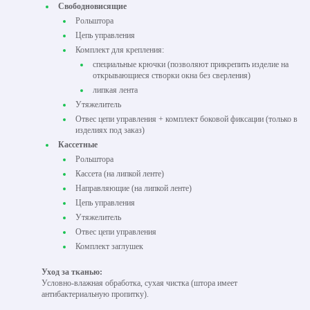
Свободновисящие
Рольштора
Цепь управления
Комплект для крепления:
специальные крючки (позволяют прикрепить изделие на
открывающиеся створки окна без сверления)
липкая лента
Утяжелитель
Отвес цепи управления + комплект боковой фиксации (только в
изделиях под заказ)
Кассетные
Рольштора
Кассета (на липкой ленте)
Направляющие (на липкой ленте)
Цепь управления
Утяжелитель
Отвес цепи управления
Комплект заглушек
Уход за тканью:
Условно-влажная обработка, сухая чистка (штора имеет
антибактериальную пропитку).