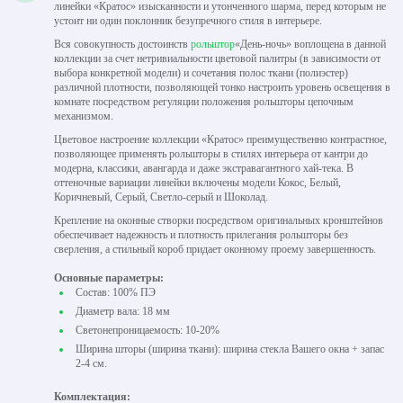
линейки «Кратос» изысканности и утонченного шарма, перед которым не
устоит ни один поклонник безупречного стиля в интерьере.
Вся совокупность достоинств
рольштор
«День-ночь» воплощена в данной
коллекции за счет нетривиальности цветовой палитры (в зависимости от
выбора конкретной модели) и сочетания полос ткани (полиэстер)
различной плотности, позволяющей тонко настроить уровень освещения в
комнате посредством регуляции положения рольшторы цепочным
механизмом.
Цветовое настроение коллекции «Кратос» преимущественно контрастное,
позволяющее применять рольшторы в стилях интерьера от кантри до
модерна, классики, авангарда и даже экстравагантного хай-тека. В
оттеночные вариации линейки включены модели Кокос, Белый,
Коричневый, Серый, Светло-серый и Шоколад.
Крепление на оконные створки посредством оригинальных кронштейнов
обеспечивает надежность и плотность прилегания рольшторы без
сверления, а стильный короб придает оконному проему завершенность.
Основные параметры:
Состав: 100% ПЭ
Диаметр вала: 18 мм
Светонепроницаемость: 10-20%
Ширина шторы (ширина ткани): ширина стекла Вашего окна + запас
2-4 см.
Комплектация: