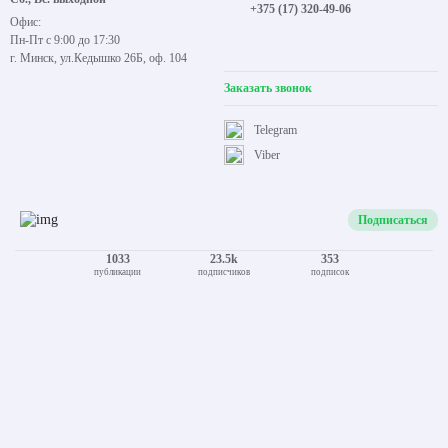
Преимущества
Аксессуары
Конструктор рольштор
Конструктор карнизов
Контакты
Время работы
Все контакты
Call-центр:
+375 (29) 109-66-00
Пн.-Пт. 9:00 - 17:30
+375 (29) 765-83-28
Сб., Вс. выходной
+375 (17) 320-49-06
Офис:
Пн-Пт с 9:00 до 17:30
г. Минск, ул.Кедышко 26Б, оф. 104
Заказать звонок
Telegram
Viber