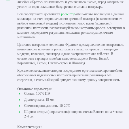
линейки «Кратос» изысканности и утонченного шарма, перед которым не
устоит ни один поклонник безупречного стиля в интерьере.
Вся совокупность достоинств
рольштор
«День-ночь» воплощена в данной
коллекции за счет нетривиальности цветовой палитры (в зависимости от
выбора конкретной модели) и сочетания полос ткани (полиэстер)
различной плотности, позволяющей тонко настроить уровень освещения в
комнате посредством регуляции положения рольшторы цепочным
механизмом.
Цветовое настроение коллекции «Кратос» преимущественно контрастное,
позволяющее применять рольшторы в стилях интерьера от кантри до
модерна, классики, авангарда и даже экстравагантного хай-тека. В
оттеночные вариации линейки включены модели Кокос, Белый,
Коричневый, Серый, Светло-серый и Шоколад.
Крепление на оконные створки посредством оригинальных кронштейнов
обеспечивает надежность и плотность прилегания рольшторы без
сверления, а стильный короб придает оконному проему завершенность.
Основные параметры:
Состав: 100% ПЭ
Диаметр вала: 18 мм
Светонепроницаемость: 10-20%
Ширина шторы (ширина ткани): ширина стекла Вашего окна + запас
2-4 см.
Комплектация: