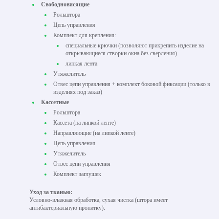
Свободновисящие
Рольштора
Цепь управления
Комплект для крепления:
специальные крючки (позволяют прикрепить изделие на
открывающиеся створки окна без сверления)
липкая лента
Утяжелитель
Отвес цепи управления + комплект боковой фиксации (только в
изделиях под заказ)
Кассетные
Рольштора
Кассета (на липкой ленте)
Направляющие (на липкой ленте)
Цепь управления
Утяжелитель
Отвес цепи управления
Комплект заглушек
Уход за тканью:
Условно-влажная обработка, сухая чистка (штора имеет
антибактериальную пропитку).