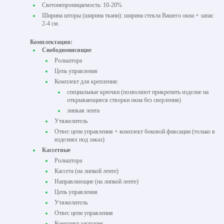
Светонепроницаемость: 10-20%
Ширина шторы (ширина ткани): ширина стекла Вашего окна + запас
2-4 см.
Комплектация:
Свободновисящие
Рольштора
Цепь управления
Комплект для крепления:
специальные крючки (позволяют прикрепить изделие на
открывающиеся створки окна без сверления)
липкая лента
Утяжелитель
Отвес цепи управления + комплект боковой фиксации (только в
изделиях под заказ)
Кассетные
Рольштора
Кассета (на липкой ленте)
Направляющие (на липкой ленте)
Цепь управления
Утяжелитель
Отвес цепи управления
Комплект заглушек