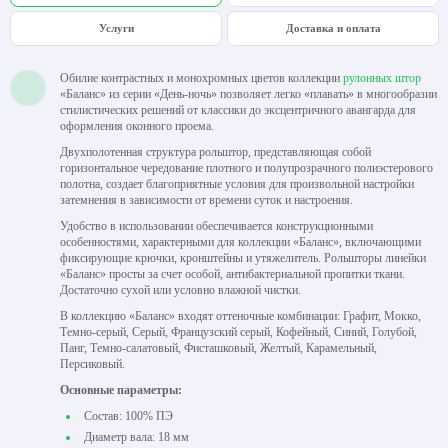
Услуги
Доставка и оплата
Обилие контрастных и монохромных цветов коллекции
рулонных штор
«Баланс» из серии «День-ночь» позволяет легко «плавать» в многообразии
стилистических решений от классики до эксцентричного авангарда для
оформления оконного проема.
Двухполотенная структура рольштор, представляющая собой
горизонтальное чередование плотного и полупрозрачного полиэстерового
полотна, создает благоприятные условия для произвольной настройки
затемнения в зависимости от времени суток и настроения.
Удобство в использовании обеспечивается конструкционными
особенностями, характерными для коллекции «Баланс», включающими
фиксирующие крючки, кронштейны и утяжелитель. Рольшторы линейки
«Баланс» просты за счет особой, антибактериальной пропитки ткани.
Достаточно сухой или условно влажной чистки.
В коллекцию «Баланс» входят оттеночные комбинации: Графит, Мокко,
Темно-серый, Серый, Французский серый, Кофейный, Синий, Голубой,
Панг, Темно-салатовый, Фисташковый, Желтый, Карамельный,
Персиковый.
Основные параметры:
Состав: 100% ПЭ
Диаметр вала: 18 мм