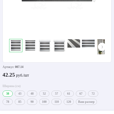
Артикул:
007.14
42.25
руб./шт
Ширина (см)
38
43
48
52
57
61
67
72
78
85
90
100
110
120
Ваш размер