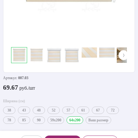
Артикул:
007.03
69.67
руб./шт
Ширина (см)
38
43
48
52
57
61
67
72
78
85
90
59x200
64x200
Ваш размер