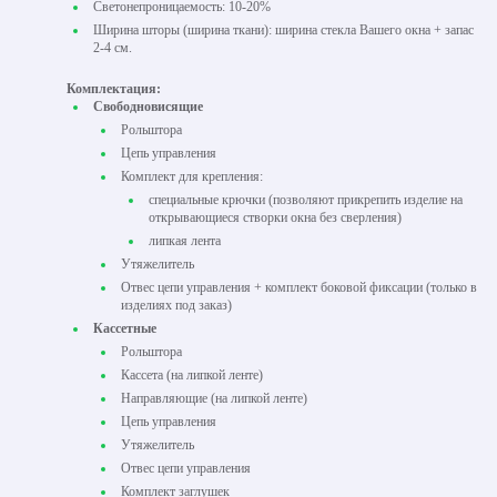
Светонепроницаемость: 10-20%
Ширина шторы (ширина ткани): ширина стекла Вашего окна + запас
2-4 см.
Комплектация:
Свободновисящие
Рольштора
Цепь управления
Комплект для крепления:
специальные крючки (позволяют прикрепить изделие на
открывающиеся створки окна без сверления)
липкая лента
Утяжелитель
Отвес цепи управления + комплект боковой фиксации (только в
изделиях под заказ)
Кассетные
Рольштора
Кассета (на липкой ленте)
Направляющие (на липкой ленте)
Цепь управления
Утяжелитель
Отвес цепи управления
Комплект заглушек