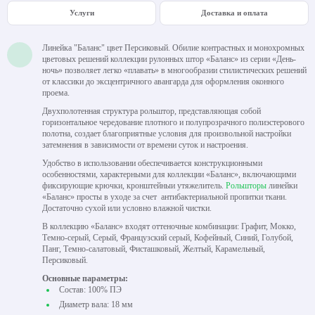
Услуги
Доставка и оплата
Линейка "Баланс" цвет Персиковый. Обилие контрастных и монохромных
цветовых решений коллекции рулонных штор «Баланс» из серии «День-
ночь» позволяет легко «плавать» в многообразии стилистических решений
от классики до эксцентричного авангарда для оформления оконного
проема.
Двухполотенная структура рольштор, представляющая собой
горизонтальное чередование плотного и полупрозрачного полиэстерового
полотна, создает благоприятные условия для произвольной настройки
затемнения в зависимости от времени суток и настроения.
Удобство в использовании обеспечивается конструкционными
особенностями, характерными для коллекции «Баланс», включающими
фиксирующие крючки, кронштейныи утяжелитель.
Рольшторы
линейки
«Баланс» просты в уходе за счет антибактериальной пропитки ткани.
Достаточно сухой или условно влажной чистки.
В коллекцию «Баланс» входят оттеночные комбинации: Графит, Мокко,
Темно-серый, Серый, Французский серый, Кофейный, Синий, Голубой,
Панг, Темно-салатовый, Фисташковый, Желтый, Карамельный,
Персиковый.
Основные параметры:
Состав: 100% ПЭ
Диаметр вала: 18 мм