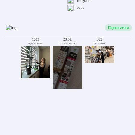
Telegram
Viber
Подписаться
1033
23.5k
353
публикации
подписчиков
подписок