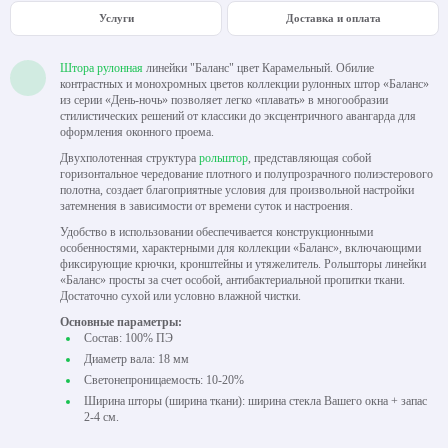
Услуги
Доставка и оплата
Штора рулонная
линейки "Баланс" цвет Карамельный. Обилие
контрастных и монохромных цветов коллекции рулонных штор «Баланс»
из серии «День-ночь» позволяет легко «плавать» в многообразии
стилистических решений от классики до эксцентричного авангарда для
оформления оконного проема.
Двухполотенная структура
рольштор
, представляющая собой
горизонтальное чередование плотного и полупрозрачного полиэстерового
полотна, создает благоприятные условия для произвольной настройки
затемнения в зависимости от времени суток и настроения.
Удобство в использовании обеспечивается конструкционными
особенностями, характерными для коллекции «Баланс», включающими
фиксирующие крючки, кронштейны и утяжелитель. Рольшторы линейки
«Баланс» просты за счет особой, антибактериальной пропитки ткани.
Достаточно сухой или условно влажной чистки.
Основные параметры:
Состав: 100% ПЭ
Диаметр вала: 18 мм
Светонепроницаемость: 10-20%
Ширина шторы (ширина ткани): ширина стекла Вашего окна + запас
2-4 см.