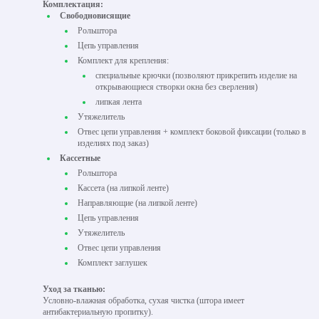
Комплектация:
Свободновисящие
Рольштора
Цепь управления
Комплект для крепления:
специальные крючки (позволяют прикрепить изделие на
открывающиеся створки окна без сверления)
липкая лента
Утяжелитель
Отвес цепи управления + комплект боковой фиксации (только в
изделиях под заказ)
Кассетные
Рольштора
Кассета (на липкой ленте)
Направляющие (на липкой ленте)
Цепь управления
Утяжелитель
Отвес цепи управления
Комплект заглушек
Уход за тканью:
Условно-влажная обработка, сухая чистка (штора имеет
антибактериальную пропитку).