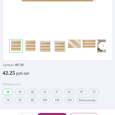
Артикул:
007.04
42.25
руб./шт
Ширина (см)
38
43
48
52
57
61
67
72
78
85
90
100
110
120
Ваш размер