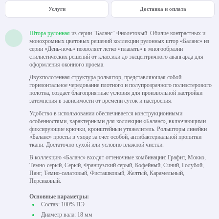
Услуги
Доставка и оплата
Штора рулонная
из серии "Баланс" Фиолетовый. Обилие контрастных и
монохромных цветовых решений коллекции рулонных штор «Баланс» из
серии «День-ночь» позволяет легко «плавать» в многообразии
стилистических решений от классики до эксцентричного авангарда для
оформления оконного проема.
Двухполотенная структура рольштор, представляющая собой
горизонтальное чередование плотного и полупрозрачного полиэстерового
полотна, создает благоприятные условия для произвольной настройки
затемнения в зависимости от времени суток и настроения.
Удобство в использовании обеспечивается конструкционными
особенностями, характерными для коллекции «Баланс», включающими
фиксирующие крючки, кронштейныи утяжелитель. Рольшторы линейки
«Баланс» просты в уходе за счет особой, антибактериальной пропитки
ткани. Достаточно сухой или условно влажной чистки.
В коллекцию «Баланс» входят оттеночные комбинации: Графит, Мокко,
Темно-серый, Серый, Французский серый, Кофейный, Синий, Голубой,
Панг, Темно-салатовый, Фисташковый, Желтый, Карамельный,
Персиковый.
Основные параметры:
Состав: 100% ПЭ
Диаметр вала: 18 мм