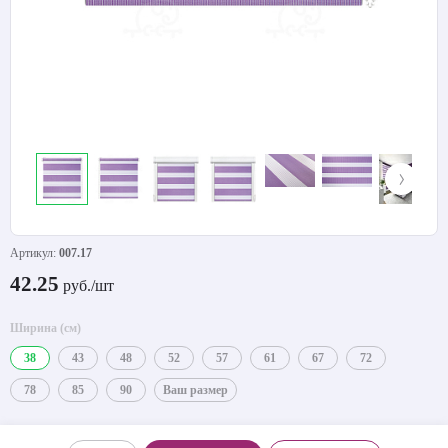
Артикул:
007.17
42.25
руб./шт
Ширина (см)
38
43
48
52
57
61
67
72
78
85
90
Ваш размер