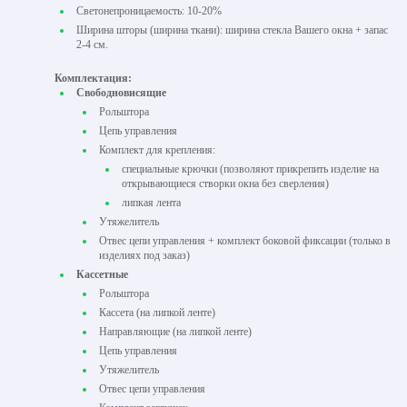
Светонепроницаемость: 10-20%
Ширина шторы (ширина ткани): ширина стекла Вашего окна + запас
2-4 см.
Комплектация:
Свободновисящие
Рольштора
Цепь управления
Комплект для крепления:
специальные крючки (позволяют прикрепить изделие на
открывающиеся створки окна без сверления)
липкая лента
Утяжелитель
Отвес цепи управления + комплект боковой фиксации (только в
изделиях под заказ)
Кассетные
Рольштора
Кассета (на липкой ленте)
Направляющие (на липкой ленте)
Цепь управления
Утяжелитель
Отвес цепи управления