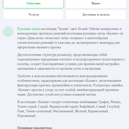
Описание
Видео
Услуги
Доставка и оплата
Рулонная штора
коллекции "Баланс" цвет Белый. Обилие контрастных и
монохромных цветовых решений коллекции рулонных штор «Баланс» из
серии «День-ночь» позволяет легко «плавать» в многообразии
стилистических решений от классики до эксцентричного авангарда для
оформления оконного проема.
Двухполотенная структура рольштор, представляющая собой
горизонтальное чередование плотного и полупрозрачного полиэстерового
полотна, создает благоприятные условия для произвольной настройки
затемнения в зависимости от времени суток и настроения.
Удобство в использовании обеспечивается конструкционными
особенностями, характерными для коллекции «Баланс», включающими
фиксирующие крючки, кронштейны и утяжелитель. Рольшторы линейки
«Баланс» просты в уходе за счет особой, антибактериальной пропитки
ткани. Достаточно сухой или условно влажной чистки.
В коллекцию «Баланс» входят оттеночные комбинации: Графит, Мокко,
Темно-серый, Серый, Французский серый, Кофейный, Синий, Голубой,
Панг, Темно-салатовый, Фисташковый, Желтый, Карамельный,
Персиковый.
Основные параметры: