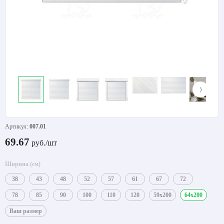
Артикул:
007.01
69.67
руб./шт
Ширина (см)
38
43
48
52
57
61
67
72
78
85
90
100
110
120
59x200
64x200
Ваш размер