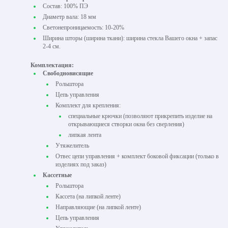
Состав: 100% ПЭ
Диаметр вала: 18 мм
Светонепроницаемость: 10-20%
Ширина шторы (ширина ткани): ширина стекла Вашего окна + запас
2-4 см.
Комплектация:
Свободновисящие
Рольштора
Цепь управления
Комплект для крепления:
специальные крючки (позволяют прикрепить изделие на
открывающиеся створки окна без сверления)
липкая лента
Утяжелитель
Отвес цепи управления + комплект боковой фиксации (только в
изделиях под заказ)
Кассетные
Рольштора
Кассета (на липкой ленте)
Направляющие (на липкой ленте)
Цепь управления