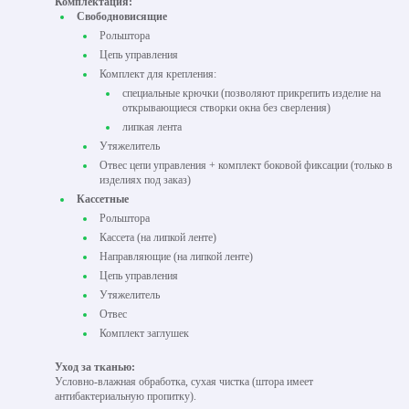
Комплектация:
Свободновисящие
Рольштора
Цепь управления
Комплект для крепления:
специальные крючки (позволяют прикрепить изделие на
открывающиеся створки окна без сверления)
липкая лента
Утяжелитель
Отвес цепи управления + комплект боковой фиксации (только в
изделиях под заказ)
Кассетные
Рольштора
Кассета (на липкой ленте)
Направляющие (на липкой ленте)
Цепь управления
Утяжелитель
Отвес
Комплект заглушек
Уход за тканью:
Условно-влажная обработка, сухая чистка (штора имеет
антибактериальную пропитку).