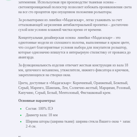
затемнения. Используемая при производстве тканевая основа –
светонепроницаемый полиэстер позволяет избежать проникновения света
на все сто процентов при опущенном положении рольшторы.
За рольшторами из линейки «Мадагаскар», легко ухаживать за счет
отталкивающей загрязнения антибактериальной пропитки – достаточно
сухой или условно влажной чистки время от времени.
Концептуальная дизайнерская основа линейки «Мадагаскар» - это
однотонные модели из сплошного полотна, выполненные в ярком цвете,
что создает благоприятные условия выбора для покупателя рольштор,
которые однозначно впишутся в интерьерную стилистику от прованса до
авангарда.
За функциональность изделия отвечает жесткая конструкция из вала 18
мм, цепочного механизма, утяжелителя, нижнего фиксатора и крючков,
закрепляющихся на створки окна.
Цвета, доступные в «Мадагаскар»: Коричневый, Оранжевый, Бежевый,
Серый, Маренго, Шампань, Лен, Солнечно-желтый, Марципан, Розовый,
Капучино, Серый, Белый, Ментоловый, Фисташковый крем.
Основные параметры:
Состав: 100% ПЭ
Диаметр вала: 18 мм
Ширина шторы (ширина ткани): ширина стекла Вашего окна + запас
2-4 см.