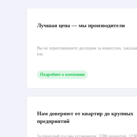
Лучшая цена — мы производители
Вы не переплачиваете диллерам за комиссию, заказы
нас.
Подробнее о компании
Нам доверяют от квартир до крупных
предприятий
За прошлый год мы установили: 5780 рольштор, 1230