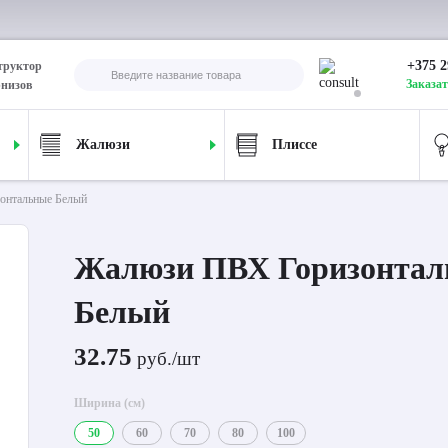
+375 2
труктор
Заказат
рнизов
Жалюзи
Плиссе
онтальные Белый
Жалюзи ПВХ Горизонтал
Белый
32.75
руб./шт
Ширина (см)
50
60
70
80
100