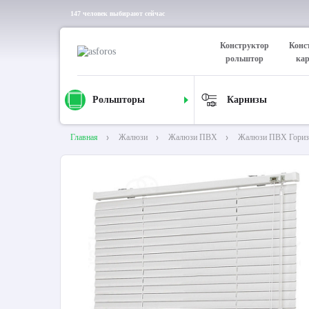
147 человек выбирают сейчас
Конструктор
Конс
рольштор
ка
Рольшторы
Карнизы
Главная
Жалюзи
Жалюзи ПВХ
Жалюзи ПВХ Гориз