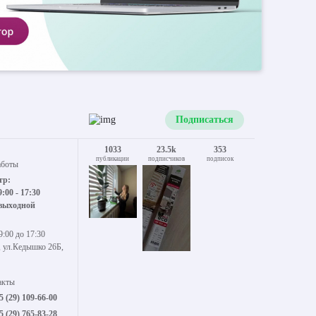
Подписаться
1033
23.5k
353
публикации
подписчиков
подписок
аботы
тр:
9:00 - 17:30
 выходной
9:00 до 17:30
, ул.Кедышко 26Б,
акты
5 (29) 109-66-00
5 (29) 765-83-28