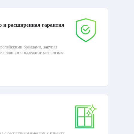
о и расширенная гарантия
До
ропейскими брендами, закупая
Дос
ые новинки и надежные механизмы.
Раб
П
Ка
на с бесплатным выездом к клиенту.
Это