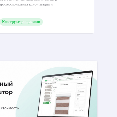
 профессиональная консультация и
кар
Конструктор карнизов
М