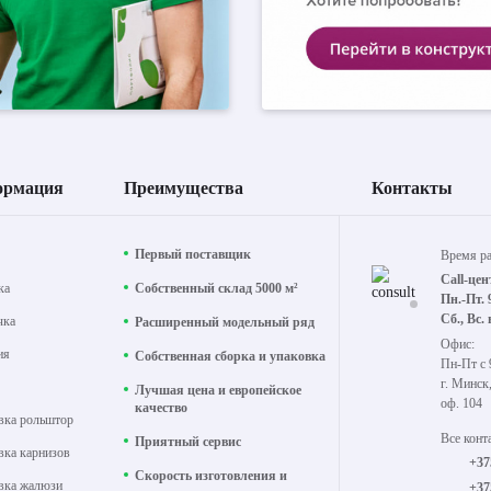
ормация
Преимущества
Контакты
Первый поставщик
Время р
Call-цен
ка
Собственный склад 5000 м²
Пн.-Пт. 
Сб., Вс.
чка
Расширенный модельный ряд
Офис:
ия
Собственная сборка и упаковка
Пн-Пт с 
г. Минск
Лучшая цена и европейское
оф. 104
качество
вка рольштор
Все конт
Приятный сервис
вка карнизов
+37
Скорость изготовления и
вка жалюзи
+37