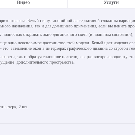
Видео
Услуги
ризонтальные Белый станут достойной альтернативой сложным вариаци
ного назначения, так и для домашнего применения, если вы цените прос
олностью открывать окно для дневного света (в поднятом состоянии), т
 еще одно неоспоримое достоинство этой модели. Белый цвет изделия ор
– это затемнение окон в интерьерах графического дизайна со строгой ге
льности, так и образуя сплошное полотно, как раз воспроизводят эту ст
щущение дополнительного пространства.
иветер», 2 шт.