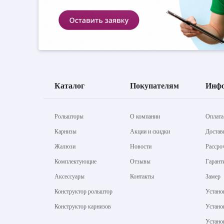
Каталог
Покупателям
Инф
Рольшторы
О компании
Оплата
Карнизы
Акции и скидки
Достав
Жалюзи
Новости
Рассро
Комплектующие
Отзывы
Гарант
Аксессуары
Контакты
Замер
Конструктор рольштор
Устано
Конструктор карнизов
Устано
Устано