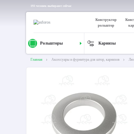
193 человек выбирают сейчас
Конструктор
Конс
рольштор
ка
Рольшторы
Карнизы
Главная
Аксессуары и фурнитура для штор, карнизов
Лю