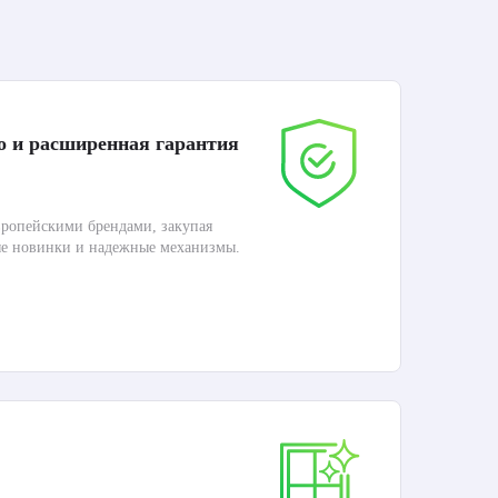
о и расширенная гарантия
До
ропейскими брендами, закупая
Дос
ые новинки и надежные механизмы.
Раб
П
Ка