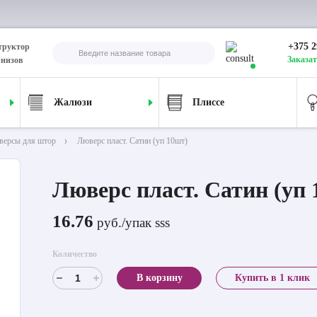
+375 2
труктор
Заказат
рнизов
Жалюзи
Плиссе
версы для штор
Люверс пласт. Сатин (уп 10шт)
Люверс пласт. Сатин (уп
16.76
руб./упак sss
Количество
В корзину
Купить в 1 клик