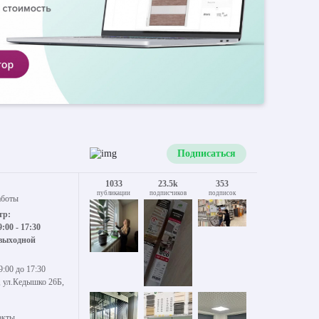
Подписаться
1033
23.5k
353
публикации
подписчиков
подписок
аботы
тр:
9:00 - 17:30
 выходной
9:00 до 17:30
, ул.Кедышко 26Б,
акты