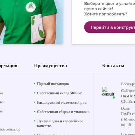
ормация
Преимущества
Контакты
Первый поставщик
Время р
Call-цен
ка
Собственный склад 5000 м²
Пн.-Пт. 
Сб., Вс.
чка
Расширенный модельный ряд
Офис:
ия
Собственная сборка и упаковка
Пн-Пт с 
г. Минск
Лучшая цена и европейское
оф. 104
качество
вка рольштор
Все конт