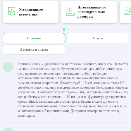
Изготавливаем по
Устанавливаем
индивидуальным
автоматику
размерам
Описание
Услуги
Доставка и оплата
Карниз «Grace» - идеальный элемент роскоши вашего интерьера. Несмотря
на свою элегантность, карниз будет универсален для любого интерьера.
Базу карниза составляют круглые гладкие трубы. Трубы для
металлических карнизов выполнены из высококачественной стали с
гальваническим покрытием. Диаметр труб - 16 мм, толщина металла 0,6
мм обеспечивают карнизу максимальную прочность без создания эффекта
утяжеления. В комплект входят: труба - 2 шт, настенный кронштейн - 2 шт,
кольцо бесшумное с крючком — 10 шт. на м.п., фурнитура для крепления
кронштейнов, заглушки для второго ряда. Карниз можно дополнить
стильными наконечниками (приобретаются отдельно). Карнизы 2,4 м и 3,0
м комплектуются 3 кронштейнами. Доступная палитра цветов: антик,
сатин, хром.