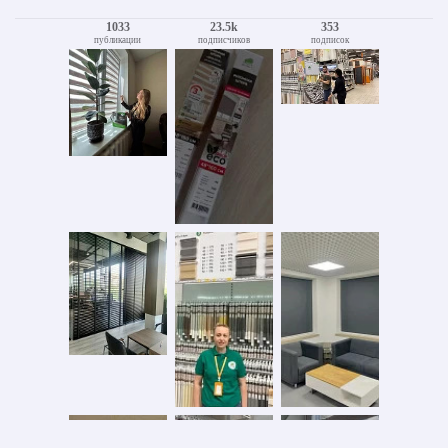
1033
23.5k
353
публикации
подписчиков
подписок