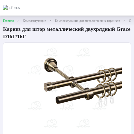
Главная
Комплектующие
Комплектующие для металлических карнизов
Gra
Карниз для штор металлический двухрядный Grace
D16Г/16Г